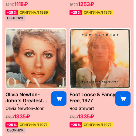
1118 ₽
1253 ₽
1490
1670
–25%
ОРИГИНАЛ 1989
–25%
ОРИГИНАЛ 1976
СБОРНИК
Olivia Newton-
Foot Loose & Fancy
John's Greatest
Free, 1977
Hits (UK), 1977
Olivia Newton-John
Rod Stewart
1335 ₽
1335 ₽
1780
1780
–25%
ОРИГИНАЛ 1977
–25%
ОРИГИНАЛ 1977
СБОРНИК