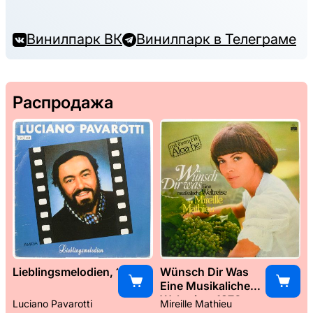
Винилпарк ВК
Винилпарк в Телеграме
Распродажа
Lieblingsmelodien, 1989
Wünsch Dir Was
Eine Musikaliche
Weltreise, 1976
Luciano Pavarotti
Mireille Mathieu