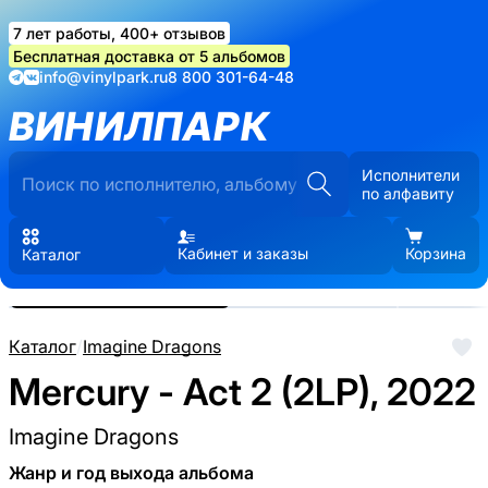
7 лет работы, 400+ отзывов
Бесплатная доставка от 5 альбомов
info@vinylpark.ru
8 800 301-64-48
ВИНИЛПАРК
Исполнители
по алфавиту
Кабинет и заказы
Корзина
Каталог
Реальные фото пластинки.
Нажмите, чтобы увеличить
Каталог
/
Imagine Dragons
Mercury - Act 2 (2LP), 2022
Imagine Dragons
Жанр и год выхода альбома