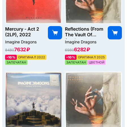
Mercury - Act 2
Reflections (From
(2LP), 2022
The Vault Of
Smoke +
Imagine Dragons
Imagine Dragons
Mirrors), 2025
7632 ₽
6282 ₽
8480
6980
–10%
ОРИГИНАЛ 2022
–10%
ОРИГИНАЛ 2025
ЗАПЕЧАТАН
ЗАПЕЧАТАН
ЦВЕТНОЙ