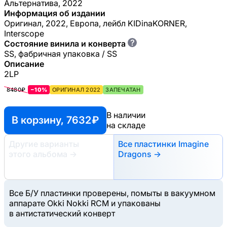
Альтернатива, 2022
Информация об издании
Оригинал, 2022, Европа, лейбл KIDinaKORNER,
Interscope
?
Состояние винила и конверта
SS, фабричная упаковка / SS
Описание
2LP
8480₽
−10%
ОРИГИНАЛ 2022
ЗАПЕЧАТАН
В наличии
В корзину, 7632 ₽
на складе
Другие варианты
Все пластинки Imagine
этого альбома
→
Dragons →
Все Б/У пластинки проверены, помыты в вакуумном
аппарате Okki Nokki RCM и упакованы
в антистатический конверт