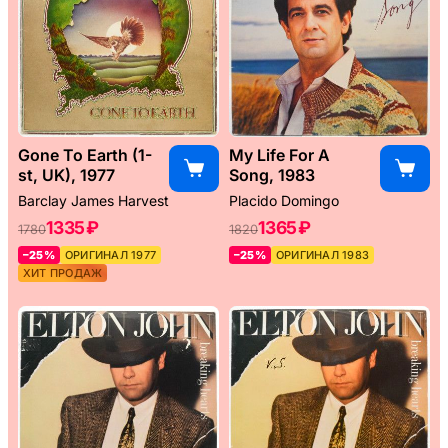
Gone To Earth (1-
My Life For A
st, UK), 1977
Song, 1983
Barclay James Harvest
Placido Domingo
1335 ₽
1365 ₽
1780
1820
–25%
ОРИГИНАЛ 1977
–25%
ОРИГИНАЛ 1983
ХИТ ПРОДАЖ