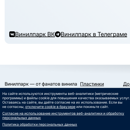
Винилпарк ВК
Винилпарк в Телеграме
Винилпарк — от фанатов винила
Пластинки
До
и для фанатов винила.
Конверты и пакеты
Га
На сайте используются инструменты веб-аналитики (метрические
Слипматы
Ко
Работаем с 2019 года.
программы) и файлы cookie для повышения качества оказываемых услуг.
Сертификаты
Ст
Оставаясь на сайте, вы даёте согласие на их использование. Если вы
Сувениры
Му
не согласны,
отключите cookie в браузере
или покиньте сайт.
info@vinylpark.ru
Согласие на использование инструментов веб-аналитики и обработку
8 800 301-64-48
персональных данных
Звонок бесплатный
Политика обработки персональных данных
ВК
Телеграм