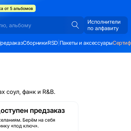
а от 5 альбомов
Исполнители
по алфавиту
редзаказ
Сборники
RSD
|
Пакеты и аксессуары
Серти
х соул, фанк и R&B.
Доступен предзаказ
еланиям. Берём на себя
инку «под ключ».