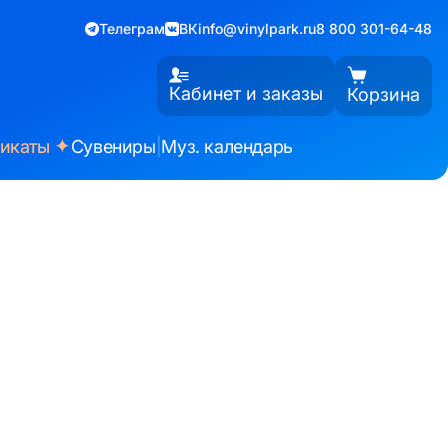
Телеграм
ВК
info@vinylpark.ru
8 800 301-64-48
Кабинет и заказы
Корзина
✦
фикаты
Сувениры
|
Муз. календарь