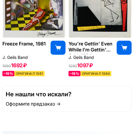
Freeze Frame, 1981
You're Gettin' Even
While I'm Gettin'
Odd, 1984
J. Geils Band
J. Geils Band
1692 ₽
1097 ₽
1990
1290
–15%
ОРИГИНАЛ 1981
–15%
ОРИГИНАЛ 1984
Не нашли что искали?
Оформите предзаказ →