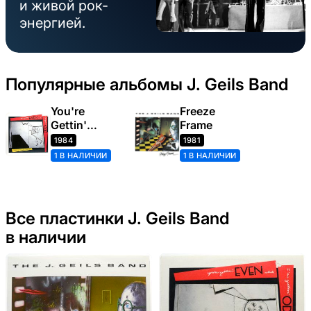
и живой рок-
энергией.
Популярные альбомы J. Geils Band
You're
Freeze
Gettin'
Frame
Even While
1984
1981
I'm Gettin'
1 В НАЛИЧИИ
1 В НАЛИЧИИ
Odd
Все пластинки J. Geils Band
в наличии