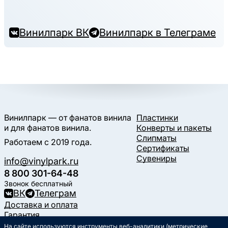
Винилпарк ВК
Винилпарк в Телеграме
Винилпарк — от фанатов винила
Пластинки
и для фанатов винила.
Конверты и пакеты
Слипматы
Работаем с 2019 года.
Сертификаты
Сувениры
info@vinylpark.ru
8 800 301-64-48
Звонок бесплатный
ВК
Телеграм
Доставка и оплата
Гарантия
Контакты
На сайте используются инструменты веб-аналитики (метрические