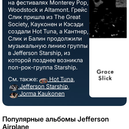
на фестивалях Monterey Pop,
Woodstock и Altamont. Грейс
Слик пришла из The Great
Society, Кауконен и Кэсэди
создали Hot Tuna, а Кантнер,
Слик и Балин продолжили
музыкальную линию группы
в Jefferson Starship, из
которой позднее возникла
поп-рок-группа Starship.
См. также:
Hot Tuna
,
Jefferson Starship
,
Jorma Kaukonen
Популярные альбомы Jefferson
Airplane