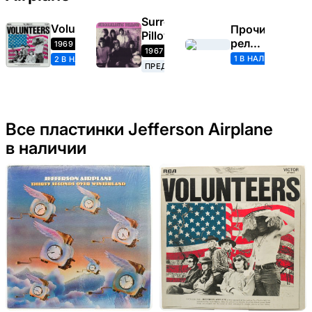
Surrealistic
Volunteers
Прочие
Pillow
релизы
1969
1967
(Jefferson
1 В НАЛИЧИИ
2 В НАЛИЧИИ
ПРЕДЗАКАЗ
Airplane)
Все пластинки Jefferson Airplane
в наличии