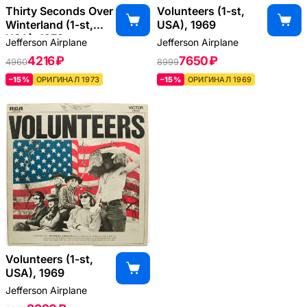
Thirty Seconds Over
Volunteers (1-st,
Winterland (1-st,
USA), 1969
USA), 1973
Jefferson Airplane
Jefferson Airplane
4216 ₽
7650 ₽
4960
8999
–15%
ОРИГИНАЛ 1973
–15%
ОРИГИНАЛ 1969
Volunteers (1-st,
USA), 1969
Jefferson Airplane