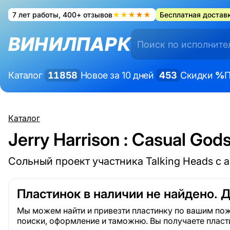
7 лет работы, 400+ отзывов
★★★★★
Бесплатная доставк
ВИНИЛПАРК
Каталог
11858
Новое за 10 дней
453
Скидки
%
П
Каталог
Jerry Harrison : Casual God
Сольный проект участника Talking Heads с 
Пластинок в наличии не найдено. 
Мы можем найти и привезти пластинку по вашим пож
поиски, оформление и таможню. Вы получаете пласт