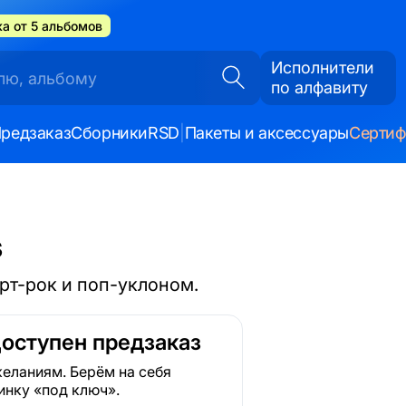
а от 5 альбомов
Исполнители
по алфавиту
редзаказ
Сборники
RSD
|
Пакеты и аксессуары
Серти
s
арт-рок и поп-уклоном.
Доступен предзаказ
еланиям. Берём на себя
инку «под ключ».