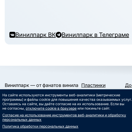
Винилпарк ВК
Винилпарк в Телеграме
Винилпарк — от фанатов винила
Пластинки
До
и для фанатов винила.
Конверты и пакеты
Га
На сайте используются инструменты веб-аналитики (метрические
Слипматы
Ко
Работаем с 2019 года.
программы) и файлы cookie для повышения качества оказываемых услуг.
Сертификаты
Ст
Оставаясь на сайте, вы даёте согласие на их использование. Если вы
Сувениры
Му
не согласны,
отключите cookie в браузере
или покиньте сайт.
info@vinylpark.ru
Согласие на использование инструментов веб-аналитики и обработку
8 800 301-64-48
персональных данных
Звонок бесплатный
Политика обработки персональных данных
ВК
Телеграм