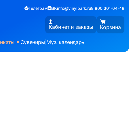
Телеграм
ВК
info@vinylpark.ru
8 800 301-64-48
Кабинет и заказы
Корзина
✦
фикаты
Сувениры
|
Муз. календарь