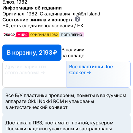
Блюз, 1982
Информация об издании
Оригинал, 1982, Скандинавия, лейбл Island
?
Состояние винила и конверта
EX, есть следы использования / EX
2580₽
−15%
ОРИГИНАЛ 1982
ПОПУЛЯРНО
В наличии
В корзину, 2193 ₽
на складе
Другие варианты
Все пластинки Joe
этого альбома
→
Cocker →
Все Б/У пластинки проверены, помыты в вакуумном
аппарате Okki Nokki RCM и упакованы
в антистатический конверт
Доставка в ПВЗ, постаматы, почтой, курьером.
Посылки надёжно упакованы и застрахованы