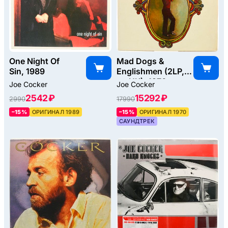
One Night Of
Mad Dogs &
Sin, 1989
Englishmen (2LP, 1-
st, UK), 1970
Joe Cocker
Joe Cocker
2542 ₽
15292 ₽
2990
17990
–15%
ОРИГИНАЛ 1989
–15%
ОРИГИНАЛ 1970
САУНДТРЕК