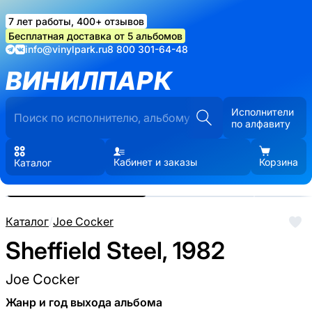
7 лет работы, 400+ отзывов
Бесплатная доставка от 5 альбомов
info@vinylpark.ru
8 800 301-64-48
ВИНИЛПАРК
Исполнители
по алфавиту
Кабинет и заказы
Корзина
Каталог
Реальные фото пластинки.
Нажмите, чтобы увеличить
Каталог
/
Joe Cocker
Sheffield Steel, 1982
Joe Cocker
Жанр и год выхода альбома