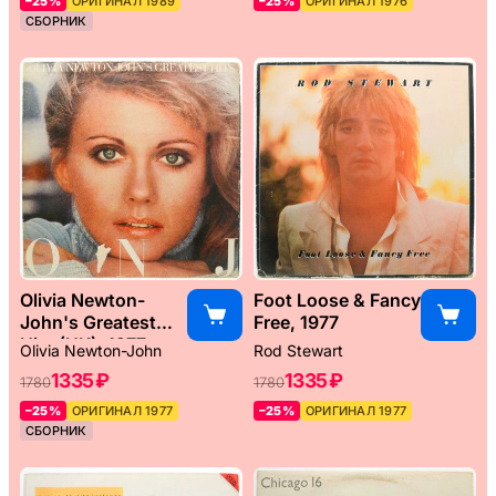
–25%
ОРИГИНАЛ 1989
–25%
ОРИГИНАЛ 1976
СБОРНИК
Olivia Newton-
Foot Loose & Fancy
John's Greatest
Free, 1977
Hits (UK), 1977
Olivia Newton-John
Rod Stewart
1335 ₽
1335 ₽
1780
1780
–25%
ОРИГИНАЛ 1977
–25%
ОРИГИНАЛ 1977
СБОРНИК