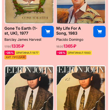
Gone To Earth (1-
My Life For A
st, UK), 1977
Song, 1983
Barclay James Harvest
Placido Domingo
1335 ₽
1365 ₽
1780
1820
–25%
ОРИГИНАЛ 1977
–25%
ОРИГИНАЛ 1983
ХИТ ПРОДАЖ