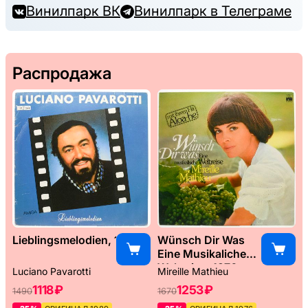
Винилпарк ВК
Винилпарк в Телеграме
Распродажа
Lieblingsmelodien, 1989
Wünsch Dir Was
Eine Musikaliche
Weltreise, 1976
Luciano Pavarotti
Mireille Mathieu
1118 ₽
1253 ₽
1490
1670