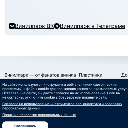
Винилпарк ВК
Винилпарк в Телеграме
Винилпарк — от фанатов винила
Пластинки
До
и для фанатов винила.
Конверты и пакеты
Га
На сайте используются инструменты веб-аналитики (метрические
Слипматы
Ко
Работаем с 2019 года.
программы) и файлы cookie для повышения качества оказываемых услуг.
Сертификаты
Ст
Оставаясь на сайте, вы даёте согласие на их использование. Если вы
Сувениры
Му
не согласны,
отключите cookie в браузере
или покиньте сайт.
info@vinylpark.ru
Согласие на использование инструментов веб-аналитики и обработку
8 800 301-64-48
персональных данных
Звонок бесплатный
Политика обработки персональных данных
ВК
Телеграм
Соглашаюсь