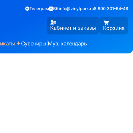
Телеграм
ВК
info@vinylpark.ru
8 800 301-64-48
Кабинет и заказы
Корзина
✦
фикаты
Сувениры
|
Муз. календарь