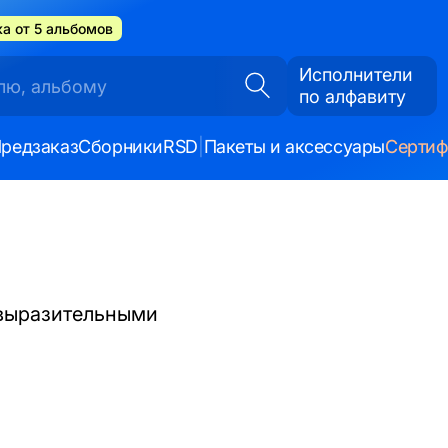
а от 5 альбомов
Исполнители
по алфавиту
редзаказ
Сборники
RSD
|
Пакеты и аксессуары
Серти
 выразительными