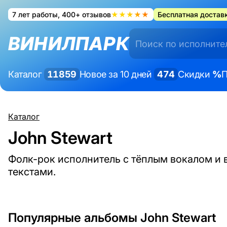
7 лет работы, 400+ отзывов
★★★★★
Бесплатная доставк
ВИНИЛПАРК
Каталог
11859
Новое за 10 дней
474
Скидки
%
П
Каталог
John Stewart
Фолк-рок исполнитель с тёплым вокалом и
текстами.
Популярные альбомы John Stewart