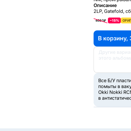
Описание
2LP, Gatefold, с
4680₽
−15%
ОРИГ
В корзину, 
Другие вари
этого альбом
Все Б/У пласт
помыты в вак
Okki Nokki RC
в антистатиче