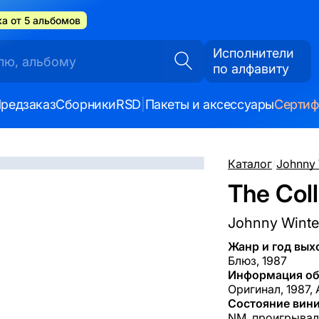
а от 5 альбомов
Исполнители
по алфавиту
редзаказ
Сборники
RSD
|
Пакеты и аксессуары
Серти
Каталог
/
Johnny 
The Coll
Johnny Winte
Жанр и год вых
Блюз, 1987
Информация об
Оригинал, 1987,
Состояние вини
NM, проигрывал