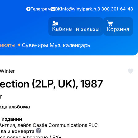
Телеграм
ВК
info@vinylpark.ru
8 800 301-64-48
Кабинет и заказы
Корзина
✦
фикаты
Сувениры
|
Муз. календарь
Winter
ection (2LP, UK), 1987
r
ода альбома
 издании
 Англия, лейбл Castle Communications PLC
?
ла и конверта
ся редко и бережно / EX+