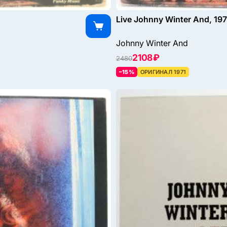
Live Johnny Winter And, 197
Johnny Winter And
2108 ₽
2480
–15%
ОРИГИНАЛ 1971