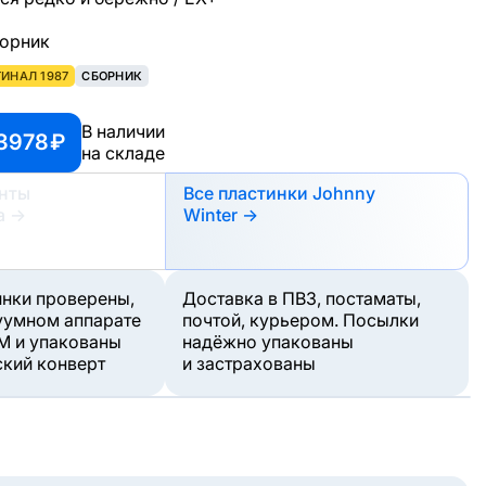
борник
ИНАЛ 1987
СБОРНИК
В наличии
3978 ₽
на складе
анты
Все пластинки Johnny
а
→
Winter →
инки проверены,
Доставка в ПВЗ, постаматы,
уумном аппарате
почтой, курьером. Посылки
M и упакованы
надёжно упакованы
ский конверт
и застрахованы