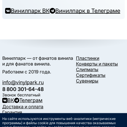
Винилпарк ВК
Винилпарк в Телеграме
Винилпарк — от фанатов винила
Пластинки
и для фанатов винила.
Конверты и пакеты
Слипматы
Работаем с 2019 года.
Сертификаты
Сувениры
info@vinylpark.ru
8 800 301-64-48
Звонок бесплатный
ВК
Телеграм
Доставка и оплата
Гарантия
Контакты
На сайте используются инструменты веб-аналитики (метрические
Статьи
программы) и файлы cookie для повышения качества оказываемых