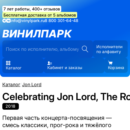
7 лет работы, 400+ отзывов
Бесплатная доставка от 5 альбомов
info@vinylpark.ru
8 800 301-64-48
ВИНИЛПАРК
Исполнители
по алфавиту
Кабинет и заказы
Корзина
Каталог
Каталог
/
Jon Lord
Celebrating Jon Lord, The Ro
2018
Первая часть концерта-посвящения —
смесь классики, прог-рока и тяжёлого