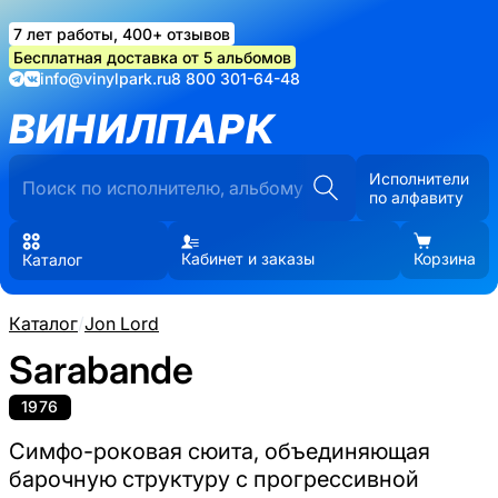
7 лет работы, 400+ отзывов
Бесплатная доставка от 5 альбомов
info@vinylpark.ru
8 800 301-64-48
ВИНИЛПАРК
Исполнители
по алфавиту
Кабинет и заказы
Корзина
Каталог
Каталог
/
Jon Lord
Sarabande
1976
Симфо-роковая сюита, объединяющая
барочную структуру с прогрессивной