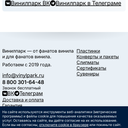
Винилпарк ВК
Винилпарк в Телеграме
Винилпарк — от фанатов винила
Пластинки
и для фанатов винила.
Конверты и пакеты
Слипматы
Работаем с 2019 года.
Сертификаты
Сувениры
info@vinylpark.ru
8 800 301-64-48
Звонок бесплатный
ВК
Телеграм
Доставка и оплата
Гарантия
Контакты
На сайте используются инструменты веб-аналитики (метрические
Статьи
программы) и файлы cookie для повышения качества оказываемых
услуг. Оставаясь на сайте, вы даёте согласие на их использование.
Музыкальный календарь
Если вы не согласны,
отключите cookie в браузере
или покиньте сайт.