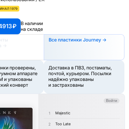
ИНАЛ 1979
В наличии
4913 ₽
на складе
анты
Все пластинки Journey →
а
→
инки проверены,
Доставка в ПВЗ, постаматы,
уумном аппарате
почтой, курьером. Посылки
M и упакованы
надёжно упакованы
ский конверт
и застрахованы