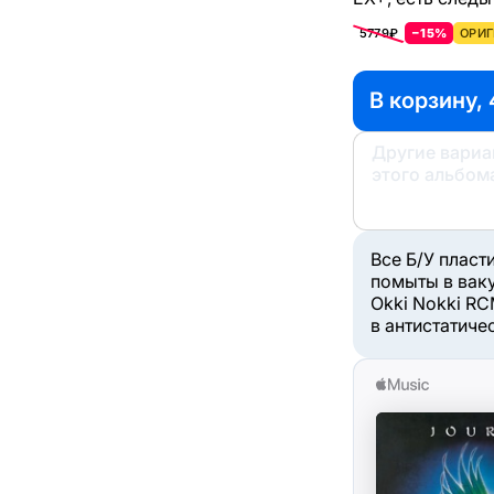
5779₽
−15%
ОРИГ
В корзину, 
Другие вари
этого альбом
Все Б/У пласт
помыты в вак
Okki Nokki RC
в антистатиче