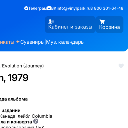
Телеграм
ВК
info@vinylpark.ru
8 800 301-64-48
Кабинет и заказы
Корзина
✦
фикаты
Сувениры
|
Муз. календарь
y
/
Evolution (Journey)
n, 1979
ода альбома
 издании
 Канада, лейбл Columbia
?
ла и конверта
 использования / EX