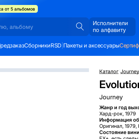
а от 5 альбомов
Исполнители
по алфавиту
редзаказ
Сборники
RSD
|
Пакеты и аксессуары
Серти
Каталог
/
Journe
Evolutio
Journey
Жанр и год вых
Хард-рок, 1979
Информация об
Оригинал, 1979,
Состояние вини
EX+, есть следы