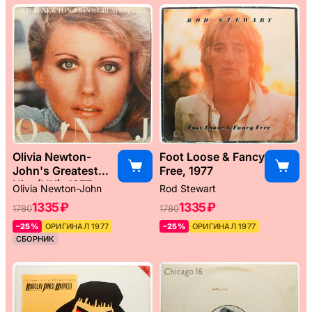
Olivia Newton-
Foot Loose & Fancy
John's Greatest
Free, 1977
Hits (UK), 1977
Olivia Newton-John
Rod Stewart
1335 ₽
1335 ₽
1780
1780
–25%
ОРИГИНАЛ 1977
–25%
ОРИГИНАЛ 1977
СБОРНИК