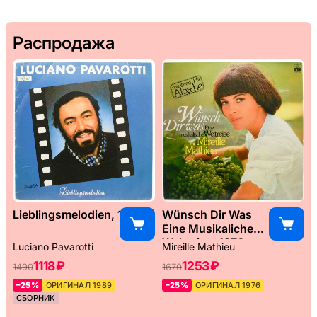
Распродажа
Lieblingsmelodien, 1989
Wünsch Dir Was
Eine Musikaliche
Weltreise, 1976
Luciano Pavarotti
Mireille Mathieu
1118 ₽
1253 ₽
1490
1670
–25%
ОРИГИНАЛ 1989
–25%
ОРИГИНАЛ 1976
СБОРНИК