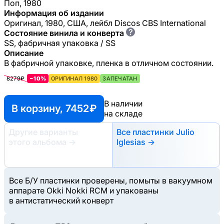
Поп, 1980
Информация об издании
Оригинал, 1980, США, лейбл Discos CBS International
?
Состояние винила и конверта
SS, фабричная упаковка / SS
Описание
В фабричной упаковке, пленка в отличном состоянии.
8279₽
−10%
ОРИГИНАЛ 1980
ЗАПЕЧАТАН
В наличии
В корзину, 7452 ₽
на складе
Другие варианты
Все пластинки Julio
этого альбома
→
Iglesias →
Все Б/У пластинки проверены, помыты в вакуумном
аппарате Okki Nokki RCM и упакованы
в антистатический конверт