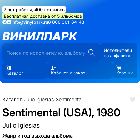
7 лет работы, 400+ отзывов
Бесплатная доставка от 5 альбомов
info@vinylpark.ru
8 800 301-64-48
ВИНИЛПАРК
Исполнители
по алфавиту
Кабинет и заказы
Корзина
Каталог
Реальные фото пластинки.
Нажмите, чтобы увеличить
Каталог
/
Julio Iglesias
/
Sentimental
Sentimental (USA), 1980
Julio Iglesias
Жанр и год выхода альбома