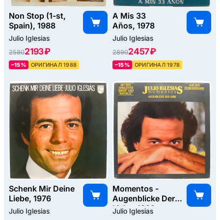
Non Stop (1-st,
A Mis 33
Spain), 1988
Años, 1978
Julio Iglesias
Julio Iglesias
2193 ₽
2457 ₽
2580
2890
–15%
ОРИГИНАЛ 1988
–15%
ОРИГИНАЛ 1978
Schenk Mir Deine
Momentos -
Liebe, 1976
Augenblicke Der
Liebe, 1982
Julio Iglesias
Julio Iglesias