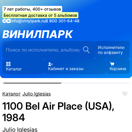
7 лет работы, 400+ отзывов
Бесплатная доставка от 5 альбомов
info@vinylpark.ru
8 800 301-64-48
ВИНИЛПАРК
Исполнители
по алфавиту
Кабинет и заказы
Корзина
Каталог
Реальные фото пластинки.
Нажмите, чтобы увеличить
Каталог
/
Julio Iglesias
1100 Bel Air Place (USA),
1984
Julio Iglesias