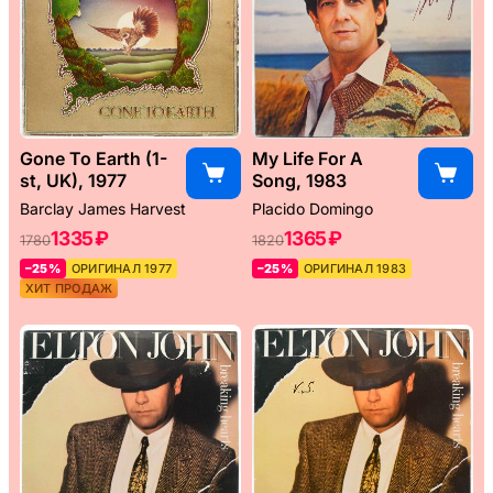
Gone To Earth (1-
My Life For A
st, UK), 1977
Song, 1983
Barclay James Harvest
Placido Domingo
1335 ₽
1365 ₽
1780
1820
–25%
ОРИГИНАЛ 1977
–25%
ОРИГИНАЛ 1983
ХИТ ПРОДАЖ