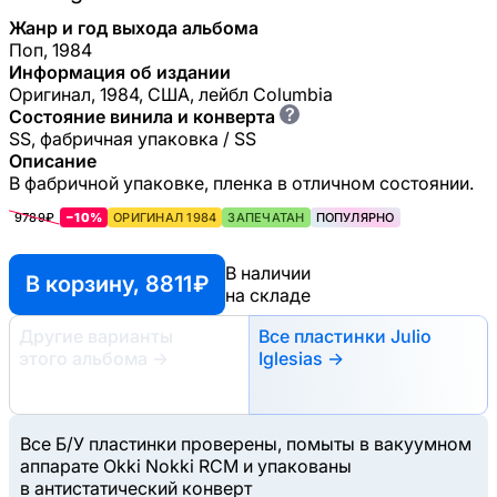
Жанр и год выхода альбома
Поп, 1984
Информация об издании
Оригинал, 1984, США, лейбл Columbia
?
Состояние винила и конверта
SS, фабричная упаковка / SS
Описание
В фабричной упаковке, пленка в отличном состоянии.
9789₽
−10%
ОРИГИНАЛ 1984
ЗАПЕЧАТАН
ПОПУЛЯРНО
В наличии
В корзину, 8811 ₽
на складе
Другие варианты
Все пластинки Julio
этого альбома
→
Iglesias →
Все Б/У пластинки проверены, помыты в вакуумном
аппарате Okki Nokki RCM и упакованы
в антистатический конверт