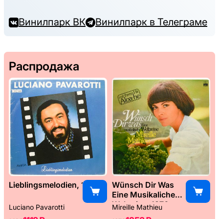
Винилпарк ВК
Винилпарк в Телеграме
Распродажа
Lieblingsmelodien, 1989
Wünsch Dir Was
Eine Musikaliche
Weltreise, 1976
Luciano Pavarotti
Mireille Mathieu