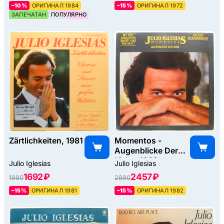
–10%
ОРИГИНАЛ 1984
–15%
ОРИГИНАЛ 1972
ЗАПЕЧАТАН
ПОПУЛЯРНО
Zärtlichkeiten, 1981
Momentos -
Augenblicke Der
Liebe, 1982
Julio Iglesias
Julio Iglesias
1692 ₽
2457 ₽
1990
2890
–15%
ОРИГИНАЛ 1981
–15%
ОРИГИНАЛ 1982