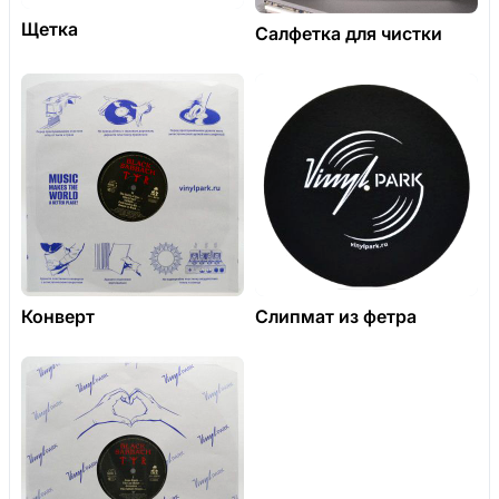
Щетка
Салфетка для чистки
Конверт
Слипмат из фетра