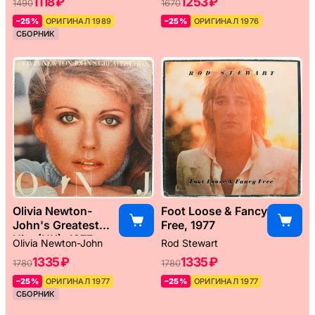
1118 ₽
1253 ₽
1490
1670
–25%
ОРИГИНАЛ 1989
–25%
ОРИГИНАЛ 1976
СБОРНИК
Olivia Newton-
Foot Loose & Fancy
John's Greatest
Free, 1977
Hits (UK), 1977
Olivia Newton-John
Rod Stewart
1335 ₽
1335 ₽
1780
1780
–25%
ОРИГИНАЛ 1977
–25%
ОРИГИНАЛ 1977
СБОРНИК