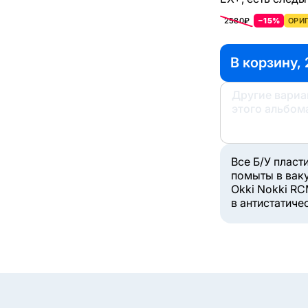
2580₽
−15%
ОРИГ
В корзину, 
Другие вари
этого альбом
Все Б/У пласт
помыты в вак
Okki Nokki RC
в антистатиче