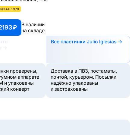
ИНАЛ 1978
В наличии
2193 ₽
на складе
анты
Все пластинки Julio Iglesias →
а
→
инки проверены,
Доставка в ПВЗ, постаматы,
уумном аппарате
почтой, курьером. Посылки
M и упакованы
надёжно упакованы
ский конверт
и застрахованы