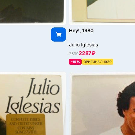
Hey!, 1980
Julio Iglesias
2287 ₽
2690
–15%
ОРИГИНАЛ 1980