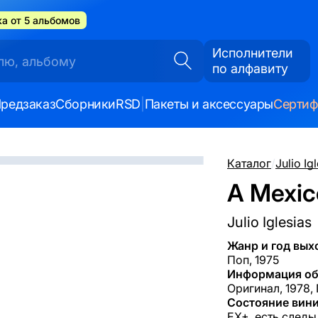
а от 5 альбомов
Исполнители
по алфавиту
редзаказ
Сборники
RSD
|
Пакеты и аксессуары
Серти
Каталог
/
Julio Ig
A Mexic
Julio Iglesias
Жанр и год вых
Поп, 1975
Информация об
Оригинал, 1978,
Состояние вини
EX+, есть следы