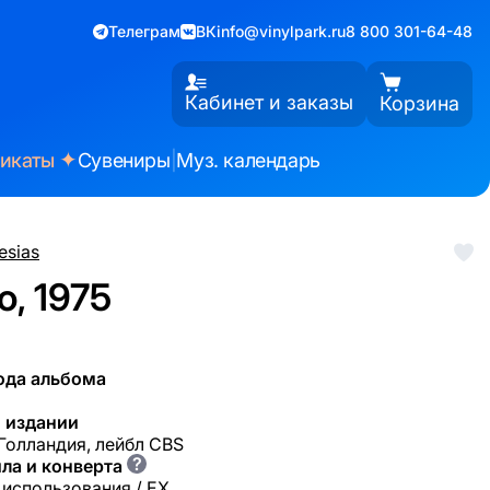
Телеграм
ВК
info@vinylpark.ru
8 800 301-64-48
Кабинет и заказы
Корзина
✦
фикаты
Сувениры
|
Муз. календарь
lesias
o, 1975
ода альбома
 издании
 Голландия, лейбл CBS
?
ла и конверта
 использования / EX