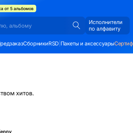
а от 5 альбомов
Исполнители
по алфавиту
редзаказ
Сборники
RSD
|
Пакеты и аксессуары
Серти
твом хитов.
Kenny