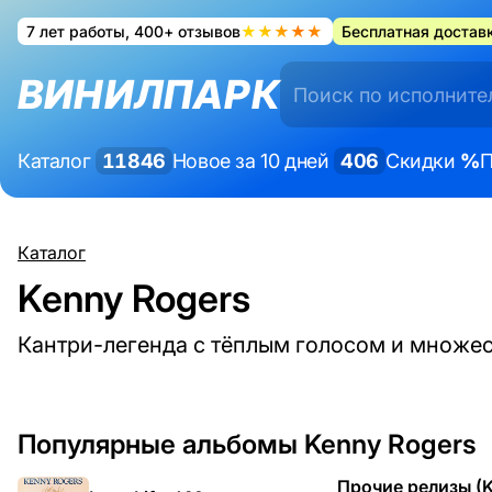
7 лет работы, 400+ отзывов
★★★★★
Бесплатная доставк
ВИНИЛПАРК
Каталог
11846
Новое за 10 дней
406
Скидки
%
П
Каталог
Kenny Rogers
Кантри-легенда с тёплым голосом и множес
Популярные альбомы Kenny Rogers
Прочие релизы (