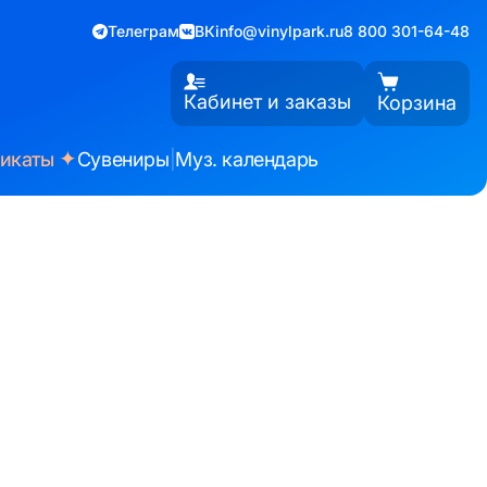
Телеграм
ВК
info@vinylpark.ru
8 800 301-64-48
Кабинет и заказы
Корзина
✦
фикаты
Сувениры
|
Муз. календарь