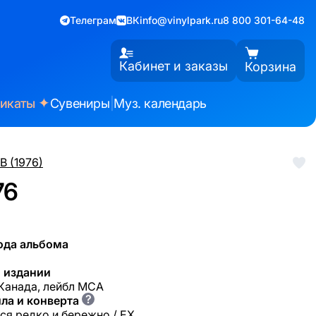
Телеграм
ВК
info@vinylpark.ru
8 800 301-64-48
Кабинет и заказы
Корзина
✦
фикаты
Сувениры
|
Муз. календарь
B (1976)
76
ода альбома
 издании
 Канада, лейбл MCA
?
ла и конверта
ся редко и бережно / EX