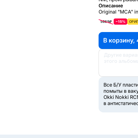
Описание
Original "MCA" i
5669₽
−15%
ОРИГ
В корзину, 
Другие вари
этого альбом
Все Б/У пласт
помыты в вак
Okki Nokki RC
в антистатиче