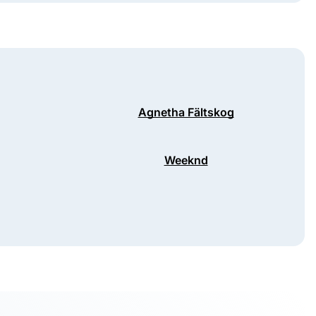
Agnetha Fältskog
Weeknd