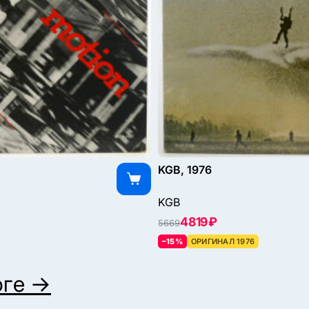
KGB, 1976
KGB
4819 ₽
5669
–15%
ОРИГИНАЛ 1976
оге →