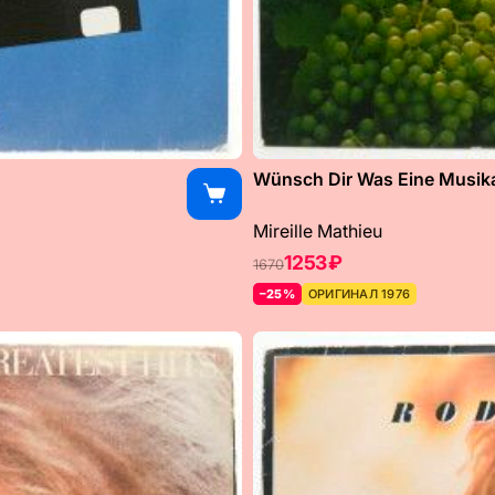
Wünsch Dir Was Eine Musikal
Mireille Mathieu
1253 ₽
1670
–25%
ОРИГИНАЛ 1976