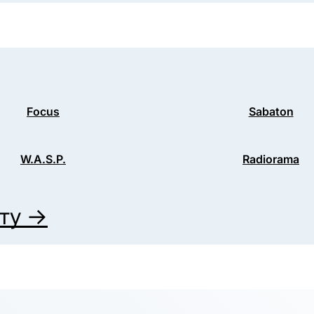
Focus
Sabaton
W.A.S.P.
Radiorama
иту →