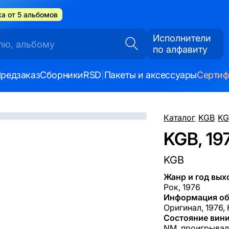
а от 5 альбомов
Исполнители
по алфавиту
редзаказ
Сборники
RSD
|
Пакеты и аксессуары
Серти
Каталог
/
KGB
/
KG
KGB, 19
KGB
Жанр и год вых
Рок, 1976
Информация об
Оригинал, 1976,
Состояние вини
NM, проигрывал