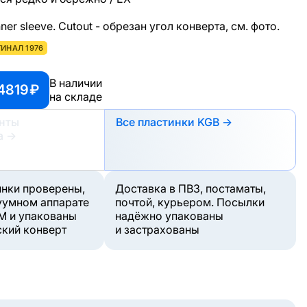
nner sleeve. Cutout - обрезан угол конверта, см. фото.
ИНАЛ 1976
В наличии
4819 ₽
на складе
анты
Все пластинки KGB →
а
→
инки проверены,
Доставка в ПВЗ, постаматы,
уумном аппарате
почтой, курьером. Посылки
M и упакованы
надёжно упакованы
ский конверт
и застрахованы