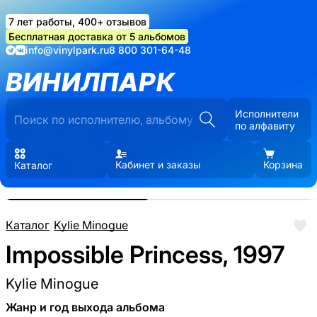
7 лет работы, 400+ отзывов
Бесплатная доставка от 5 альбомов
info@vinylpark.ru
8 800 301-64-48
ВИНИЛПАРК
Исполнители
по алфавиту
Кабинет и заказы
Корзина
Каталог
Реальные фото пластинки.
Нажмите, чтобы увеличить
Каталог
/
Kylie Minogue
Impossible Princess, 1997
Kylie Minogue
Жанр и год выхода альбома