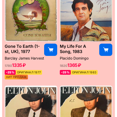
Gone To Earth (1-
My Life For A
st, UK), 1977
Song, 1983
Barclay James Harvest
Placido Domingo
1335 ₽
1365 ₽
1780
1820
–25%
ОРИГИНАЛ 1977
–25%
ОРИГИНАЛ 1983
ХИТ ПРОДАЖ