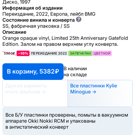
Диско, 1997
Информация об издании
Переиздание, 2022, Европа, лейбл BMG
?
Состояние винила и конверта
SS, фабричная упаковка / SS
Описание
Orange opaque vinyl, Limited 25th Anniversary Gatefold
Edition. Залом на правом верхнем углу конверта.
5980₽
−10%
ПЕРЕИЗДАНИЕ 2022
ЗАПЕЧАТАН
ЦВЕТНОЙ
В наличии
В корзину, 5382 ₽
на складе
Другие варианты
Все пластинки Kylie
этого альбома
→
Minogue →
Все Б/У пластинки проверены, помыты в вакуумном
аппарате Okki Nokki RCM и упакованы
в антистатический конверт