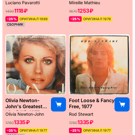
Weltreise, 1976
Luciano Pavarotti
Mireille Mathieu
1118 ₽
1253 ₽
1490
1670
–25%
ОРИГИНАЛ 1989
–25%
ОРИГИНАЛ 1976
СБОРНИК
Olivia Newton-
Foot Loose & Fancy
John's Greatest
Free, 1977
Hits (UK), 1977
Olivia Newton-John
Rod Stewart
1335 ₽
1335 ₽
1780
1780
–25%
ОРИГИНАЛ 1977
–25%
ОРИГИНАЛ 1977