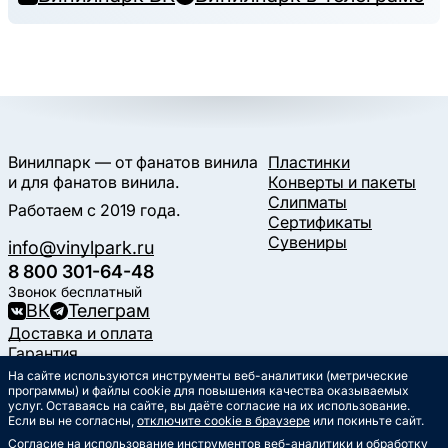
Винилпарк — от фанатов винила
Пластинки
и для фанатов винила.
Конверты и пакеты
Слипматы
Работаем с 2019 года.
Сертификаты
Сувениры
info@vinylpark.ru
8 800 301-64-48
Звонок бесплатный
ВК
Телеграм
Доставка и оплата
Гарантия
Контакты
На сайте используются инструменты веб-аналитики (метрические
Статьи
программы) и файлы cookie для повышения качества оказываемых
услуг. Оставаясь на сайте, вы даёте согласие на их использование.
Музыкальный календарь
Если вы не согласны,
отключите cookie в браузере
или покиньте сайт.
Документы
Согласие на использование инструментов веб-аналитики и обработку