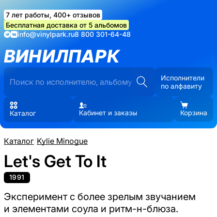
7 лет работы, 400+ отзывов
Бесплатная доставка от 5 альбомов
info@vinylpark.ru
8 800 301-64-48
ВИНИЛПАРК
Исполнители
по алфавиту
Кабинет и заказы
Корзина
Каталог
Каталог
/
Kylie Minogue
Let's Get To It
1991
Эксперимент с более зрелым звучанием
и элементами соула и ритм-н-блюза.