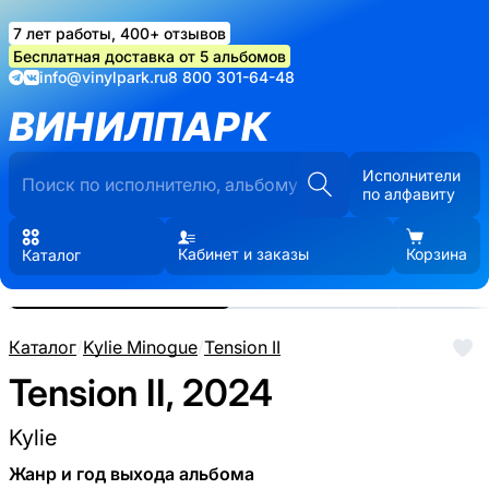
7 лет работы, 400+ отзывов
Бесплатная доставка от 5 альбомов
info@vinylpark.ru
8 800 301-64-48
ВИНИЛПАРК
Исполнители
по алфавиту
Кабинет и заказы
Корзина
Каталог
Реальные фото пластинки.
Нажмите, чтобы увеличить
Каталог
/
Kylie Minogue
/
Tension II
Tension II, 2024
Kylie
Жанр и год выхода альбома