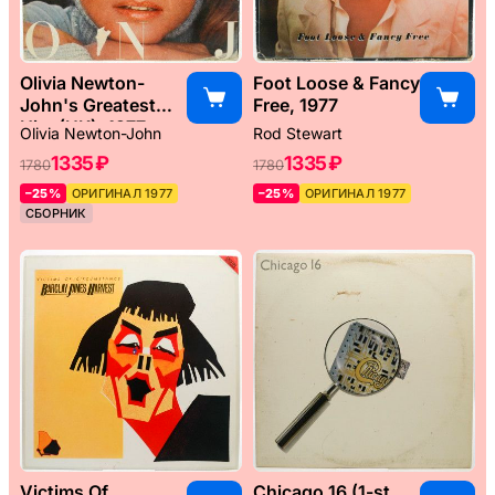
Olivia Newton-
Foot Loose & Fancy
John's Greatest
Free, 1977
Hits (UK), 1977
Olivia Newton-John
Rod Stewart
1335 ₽
1335 ₽
1780
1780
–25%
ОРИГИНАЛ 1977
–25%
ОРИГИНАЛ 1977
СБОРНИК
Victims Of
Chicago 16 (1-st,