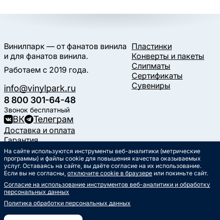
Винилпарк — от фанатов винила
Пластинки
и для фанатов винила.
Конверты и пакеты
Слипматы
Работаем с 2019 года.
Сертификаты
Сувениры
info@vinylpark.ru
8 800 301-64-48
Звонок бесплатный
ВК
Телеграм
Доставка и оплата
Гарантия
Контакты
На сайте используются инструменты веб-аналитики (метрические
программы) и файлы cookie для повышения качества оказываемых
Статьи
услуг. Оставаясь на сайте, вы даёте согласие на их использование.
Музыкальный календарь
Если вы не согласны,
отключите cookie в браузере
или покиньте сайт.
Документы
Согласие на использование инструментов веб-аналитики и обработку
Публичная оферта
персональных данных
Политика обработки
персональных данных
Политика обработки персональных данных
Согласие на обработку
персональных данных