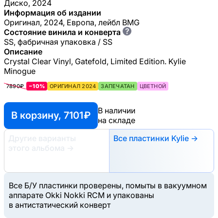
Диско, 2024
Информация об издании
Оригинал, 2024, Европа, лейбл BMG
?
Состояние винила и конверта
SS, фабричная упаковка / SS
Описание
Crystal Clear Vinyl, Gatefold, Limited Edition. Kylie
Minogue
7890₽
−10%
ОРИГИНАЛ 2024
ЗАПЕЧАТАН
ЦВЕТНОЙ
В наличии
В корзину, 7101 ₽
на складе
Другие варианты
Все пластинки Kylie →
этого альбома
→
Все Б/У пластинки проверены, помыты в вакуумном
аппарате Okki Nokki RCM и упакованы
в антистатический конверт