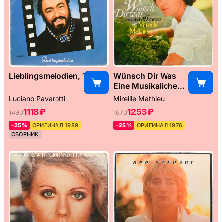
Lieblingsmelodien, 1989
Wünsch Dir Was
Eine Musikaliche
Weltreise, 1976
Luciano Pavarotti
Mireille Mathieu
1118 ₽
1253 ₽
1490
1670
–25%
ОРИГИНАЛ 1989
–25%
ОРИГИНАЛ 1976
СБОРНИК