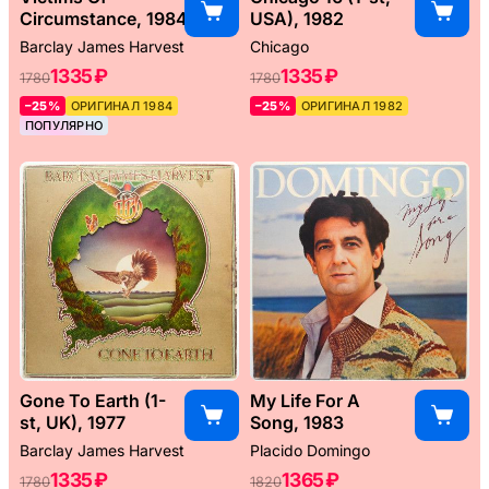
Circumstance, 1984
USA), 1982
Barclay James Harvest
Chicago
1335 ₽
1335 ₽
1780
1780
–25%
ОРИГИНАЛ 1984
–25%
ОРИГИНАЛ 1982
ПОПУЛЯРНО
Gone To Earth (1-
My Life For A
st, UK), 1977
Song, 1983
Barclay James Harvest
Placido Domingo
1335 ₽
1365 ₽
1780
1820