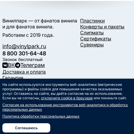
Винилпарк — от фанатов винила
Пластинки
и для фанатов винила.
Конверты и пакеты
Слипматы
Работаем с 2019 года.
Сертификаты
Сувениры
info@vinylpark.ru
8 800 301-64-48
Звонок бесплатный
ВК
Телеграм
Доставка и оплата
Гарантия
Контакты
На сайте используются инструменты веб-аналитики (метрические
Статьи
программы) и файлы cookie для повышения качества оказываемых
услуг. Оставаясь на сайте, вы даёте согласие на их использование.
Музыкальный календарь
Если вы не согласны,
отключите cookie в браузере
или покиньте сайт.
Документы
Согласие на использование инструментов веб-аналитики и обработку
Публичная оферта
персональных данных
Политика обработки
персональных данных
Политика обработки персональных данных
Согласие на обработку
персональных данных
Соглашаюсь