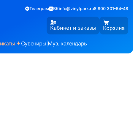
Телеграм
ВК
info@vinylpark.ru
8 800 301-64-48
Кабинет и заказы
Корзина
✦
фикаты
Сувениры
|
Муз. календарь