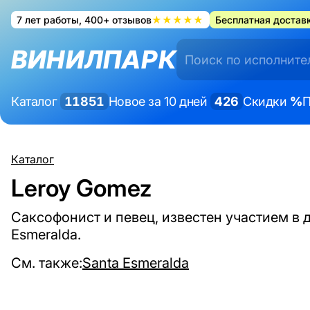
7 лет работы, 400+ отзывов
★★★★★
Бесплатная доставк
ВИНИЛПАРК
Каталог
11851
Новое за 10 дней
426
Скидки
%
П
Каталог
Leroy Gomez
Саксофонист и певец, известен участием в 
Esmeralda.
См. также:
Santa Esmeralda