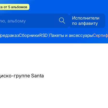
а от 5 альбомов
Исполнители
по алфавиту
редзаказ
Сборники
RSD
|
Пакеты и аксессуары
Серти
диско-группе Santa