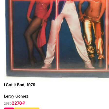
I Got It Bad, 1979
Leroy Gomez
2278 ₽
2680