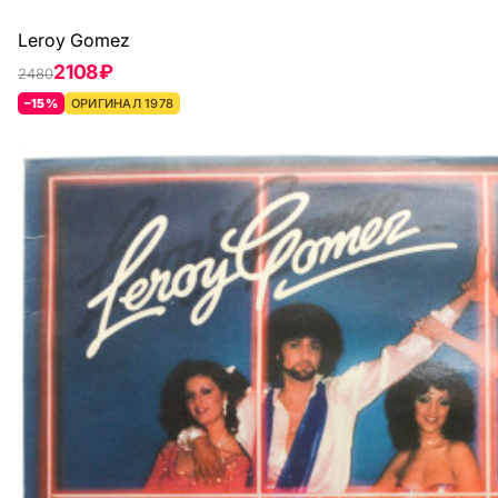
Leroy Gomez
2108 ₽
2480
–15%
ОРИГИНАЛ 1978