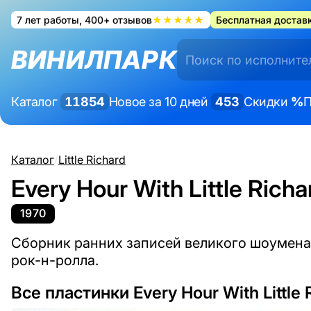
7 лет работы, 400+ отзывов
★★★★★
Бесплатная доставк
ВИНИЛПАРК
Каталог
11854
Новое за 10 дней
453
Скидки
%
П
Каталог
/
Little Richard
Every Hour With Little Richa
1970
Сборник ранних записей великого шоумен
рок-н-ролла.
Все пластинки Every Hour With Little 