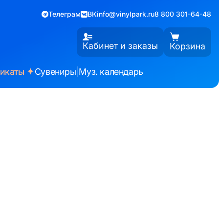
Телеграм
ВК
info@vinylpark.ru
8 800 301-64-48
Кабинет и заказы
Корзина
✦
фикаты
Сувениры
|
Муз. календарь