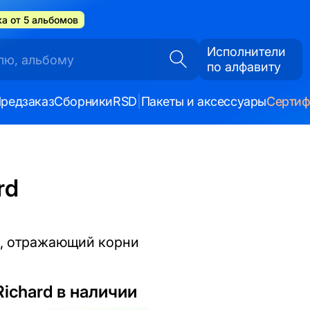
а от 5 альбомов
Исполнители
по алфавиту
редзаказ
Сборники
RSD
|
Пакеты и аксессуары
Серти
rd
а, отражающий корни
Richard в наличии