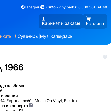
Телеграм
ВК
info@vinylpark.ru
8 800 301-64-48
Кабинет и заказы
Корзина
✦
фикаты
Сувениры
|
Муз. календарь
, 1966
ода альбома
66
 издании
4, Европа, лейбл Music On Vinyl, Elektra
?
ла и конверта
паковка / SS