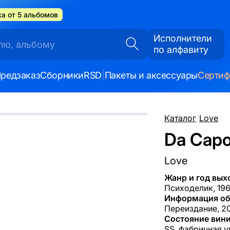
а от 5 альбомов
Исполнители
по алфавиту
редзаказ
Сборники
RSD
|
Пакеты и аксессуары
Серти
Каталог
/
Love
Da Capo
Love
Жанр и год вых
Психоделик, 19
Информация об
Переиздание, 201
Состояние вини
SS, фабричная у