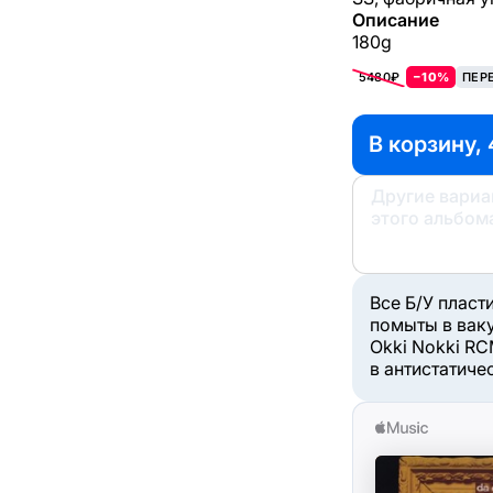
Описание
180g
5480₽
−10%
ПЕР
В корзину, 
Другие вари
этого альбом
Все Б/У пласт
помыты в вак
Okki Nokki RC
в антистатиче