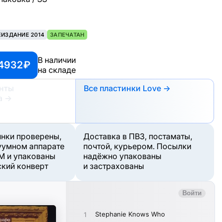
ЕИЗДАНИЕ 2014
ЗАПЕЧАТАН
В наличии
4932 ₽
на складе
анты
Все пластинки Love →
а
→
инки проверены,
Доставка в ПВЗ, постаматы,
уумном аппарате
почтой, курьером. Посылки
M и упакованы
надёжно упакованы
ский конверт
и застрахованы