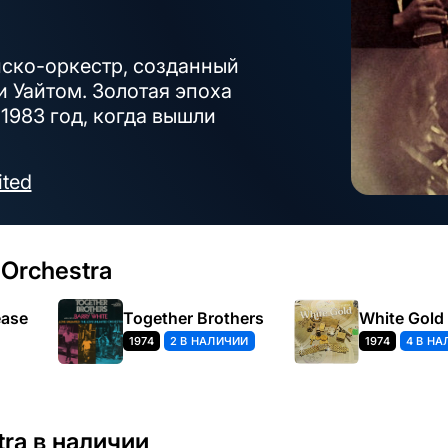
иско-оркестр, созданный
 Уайтом. Золотая эпоха
1983 год, когда вышли
ited
Orchestra
ease
Together Brothers
White Gold
1974
2 В НАЛИЧИИ
1974
4 В Н
tra в наличии