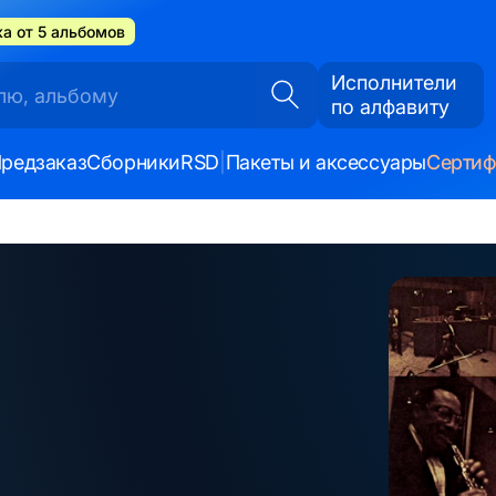
а от 5 альбомов
Исполнители
по алфавиту
редзаказ
Сборники
RSD
|
Пакеты и аксессуары
Серти