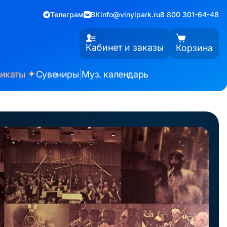
Телеграм
ВК
info@vinylpark.ru
8 800 301-64-48
Кабинет и заказы
Корзина
✦
фикаты
Сувениры
|
Муз. календарь