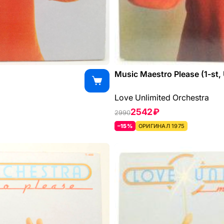
Music Maestro Please (1-st,
Love Unlimited Orchestra
2542 ₽
2990
–15%
ОРИГИНАЛ 1975