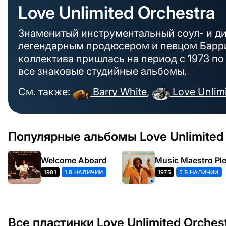
Love Unlimited Orchestra
Знаменитый инструментальный соул- и д
легендарным продюсером и певцом Барри
коллектива пришлась на период с 1973 по 
все знаковые студийные альбомы.
См. также:
Barry White
,
Love Unlim
Популярные альбомы Love Unlimited 
Welcome Aboard
Music Maestro Pl
1981
1 В НАЛИЧИИ
1975
5 В НАЛИЧИИ
Все пластинки Love Unlimited Orches