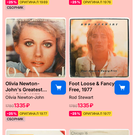
–25%
ОРИГИНАЛ 1989
–25%
ОРИГИНАЛ 1976
СБОРНИК
Olivia Newton-
Foot Loose & Fancy
John's Greatest
Free, 1977
Hits (UK), 1977
Olivia Newton-John
Rod Stewart
1335 ₽
1335 ₽
1780
1780
–25%
ОРИГИНАЛ 1977
–25%
ОРИГИНАЛ 1977
СБОРНИК