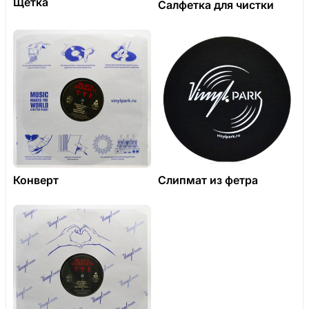
Щетка
Салфетка для чистки
Конверт
Слипмат из фетра