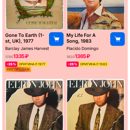
Gone To Earth (1-
My Life For A
st, UK), 1977
Song, 1983
Barclay James Harvest
Placido Domingo
1335 ₽
1365 ₽
1780
1820
–25%
ОРИГИНАЛ 1977
–25%
ОРИГИНАЛ 1983
ХИТ ПРОДАЖ