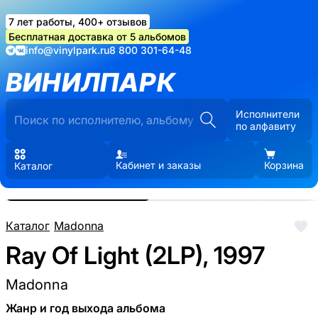
7 лет работы, 400+ отзывов
Бесплатная доставка от 5 альбомов
info@vinylpark.ru
8 800 301-64-48
ВИНИЛПАРК
Исполнители
по алфавиту
Кабинет и заказы
Корзина
Каталог
Реальные фото пластинки.
Нажмите, чтобы увеличить
Каталог
/
Madonna
Ray Of Light (2LP), 1997
Madonna
Жанр и год выхода альбома