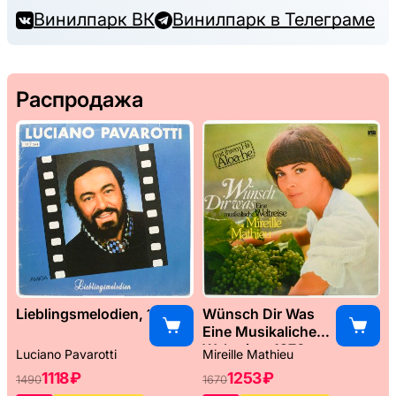
Винилпарк ВК
Винилпарк в Телеграме
Распродажа
Lieblingsmelodien, 1989
Wünsch Dir Was
Eine Musikaliche
Weltreise, 1976
Luciano Pavarotti
Mireille Mathieu
1118 ₽
1253 ₽
1490
1670