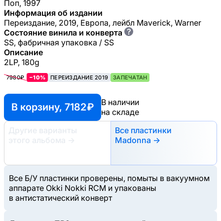
Поп, 1997
Информация об издании
Переиздание, 2019, Европа, лейбл Maverick, Warner
?
Состояние винила и конверта
SS, фабричная упаковка / SS
Описание
2LP, 180g
7980₽
−10%
ПЕРЕИЗДАНИЕ 2019
ЗАПЕЧАТАН
В наличии
В корзину, 7182 ₽
на складе
Другие варианты
Все пластинки
этого альбома
→
Madonna →
Все Б/У пластинки проверены, помыты в вакуумном
аппарате Okki Nokki RCM и упакованы
в антистатический конверт