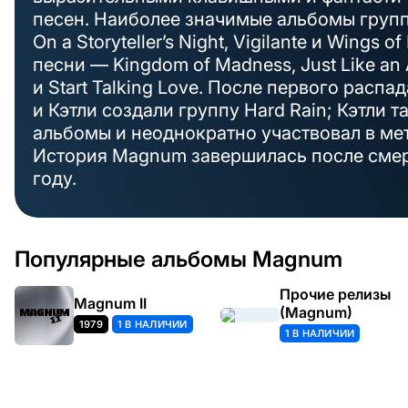
песен. Наиболее значимые альбомы групп
On a Storyteller’s Night, Vigilante и Wings 
песни — Kingdom of Madness, Just Like an 
и Start Talking Love. После первого расп
и Кэтли создали группу Hard Rain; Кэтли 
альбомы и неоднократно участвовал в мет
История Magnum завершилась после смер
году.
Популярные альбомы Magnum
Прочие релизы
Magnum II
(Magnum)
1979
1 В НАЛИЧИИ
1 В НАЛИЧИИ