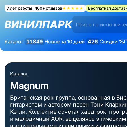
7 лет работы, 400+ отзывов
★★★★★
Бесплатная доставк
ВИНИЛПАРК
Каталог
11849
Новое за 10 дней
426
Скидки
%
П
Каталог
Magnum
Британская рок-группа, основанная в Бир
гитаристом и автором песен Тони Кларки
Кэтли. Коллектив сочетал хард-рок, прог
и мелодичный AOR, выделяясь эпическим
выразительными клавишными и фантасти