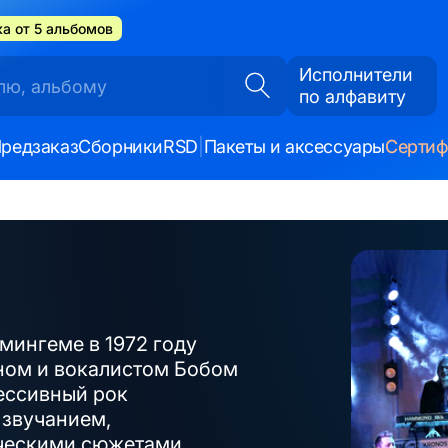
а от 5 альбомов
Исполнители
по алфавиту
редзаказ
Сборники
RSD
|
Пакеты и аксессуары
Серти
мингеме в 1972 году
ном и вокалистом Бобом
рессивный рок
 звучанием,
ческими сюжетами