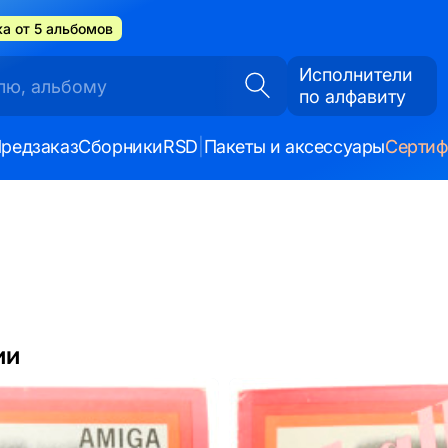
а от 5 альбомов
Исполнители
по алфавиту
редзаказ
Сборники
RSD
|
Пакеты и аксессуары
Серти
ии