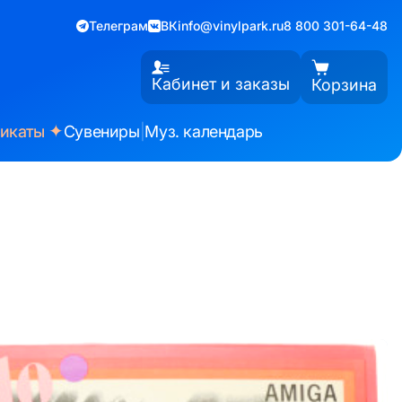
Телеграм
ВК
info@vinylpark.ru
8 800 301-64-48
Кабинет и заказы
Корзина
✦
фикаты
Сувениры
|
Муз. календарь