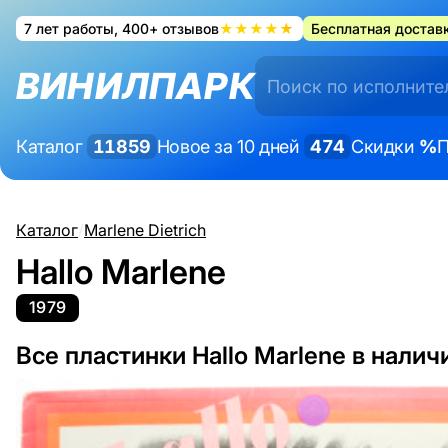
7 лет работы, 400+ отзывов
★★★★★
Бесплатная доставк
ВИНИЛПАРК
Каталог
11859
Новое за 10 дней
474
Скидки
%
П
Каталог
/
Marlene Dietrich
Hallo Marlene
1979
Все пластинки Hallo Marlene в налич