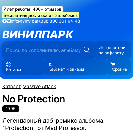
7 лет работы, 400+ отзывов
Бесплатная доставка от 5 альбомов
info@vinylpark.ru
8 800 301-64-48
ВИНИЛПАРК
Исполнители
по алфавиту
Кабинет и заказы
Корзина
Каталог
Каталог
/
Massive Attack
No Protection
1995
Легендарный даб-ремикс альбома
"Protection" от Mad Professor.