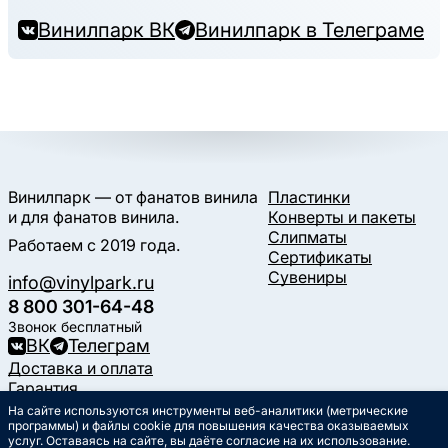
Винилпарк ВК
Винилпарк в Телеграме
Винилпарк — от фанатов винила
Пластинки
и для фанатов винила.
Конверты и пакеты
Слипматы
Работаем с 2019 года.
Сертификаты
Сувениры
info@vinylpark.ru
8 800 301-64-48
Звонок бесплатный
ВК
Телеграм
Доставка и оплата
Гарантия
Контакты
На сайте используются инструменты веб-аналитики (метрические
Статьи
программы) и файлы cookie для повышения качества оказываемых
услуг. Оставаясь на сайте, вы даёте согласие на их использование.
Музыкальный календарь