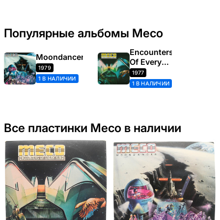
Популярные альбомы Meco
Encounters
Moondancer
Of Every
1979
Kind
1977
1 В НАЛИЧИИ
1 В НАЛИЧИИ
Все пластинки Meco в наличии