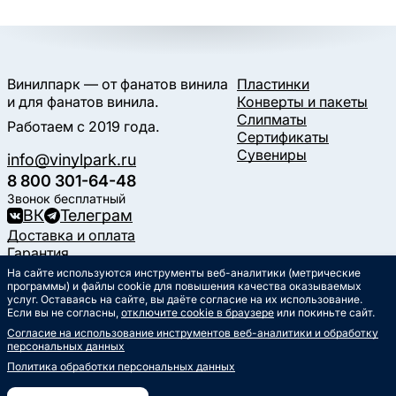
Винилпарк — от фанатов винила
Пластинки
и для фанатов винила.
Конверты и пакеты
Слипматы
Работаем с 2019 года.
Сертификаты
Сувениры
info@vinylpark.ru
8 800 301-64-48
Звонок бесплатный
ВК
Телеграм
Доставка и оплата
Гарантия
Контакты
На сайте используются инструменты веб-аналитики (метрические
Статьи
программы) и файлы cookie для повышения качества оказываемых
услуг. Оставаясь на сайте, вы даёте согласие на их использование.
Музыкальный календарь
Если вы не согласны,
отключите cookie в браузере
или покиньте сайт.
Документы
Согласие на использование инструментов веб-аналитики и обработку
Публичная оферта
персональных данных
Политика обработки
персональных данных
Политика обработки персональных данных
Согласие на обработку
персональных данных