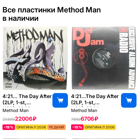
Все пластинки Method Man
в наличии
4:21... The Day After
4:21...The Day After
(2LP, 1-st,
(2LP, 1-st,
USA), 2006
USA), 2006
Method Man
Method Man
22006 ₽
6706 ₽
25889
7889
–15%
ОРИГИНАЛ 2006
РЕДКИЙ
–15%
ОРИГИНАЛ 2006