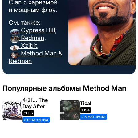
Clan с харизмой
и мощным флоу.
См. также:
Cypress Hill
,
Redman
,
Xzibit
,
Method Man &
Redman
Популярные альбомы Method Man
4:21... The
Tical
Day After
1994
2006
2 В НАЛИЧИИ
2 В НАЛИЧИИ