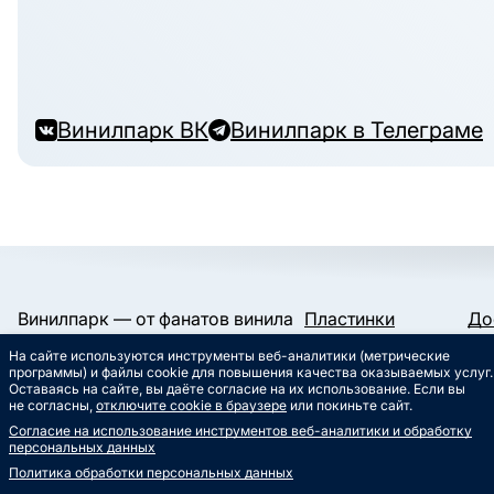
Винилпарк ВК
Винилпарк в Телеграме
Винилпарк — от фанатов винила
Пластинки
До
и для фанатов винила.
Конверты и пакеты
Га
На сайте используются инструменты веб-аналитики (метрические
Слипматы
Ко
Работаем с 2019 года.
программы) и файлы cookie для повышения качества оказываемых услуг.
Сертификаты
Ст
Оставаясь на сайте, вы даёте согласие на их использование. Если вы
Сувениры
Му
не согласны,
отключите cookie в браузере
или покиньте сайт.
info@vinylpark.ru
Согласие на использование инструментов веб-аналитики и обработку
8 800 301-64-48
персональных данных
Звонок бесплатный
Политика обработки персональных данных
ВК
Телеграм