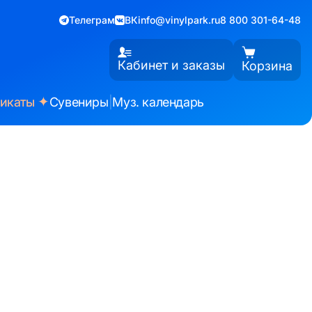
Телеграм
ВК
info@vinylpark.ru
8 800 301-64-48
Кабинет и заказы
Корзина
✦
фикаты
Сувениры
|
Муз. календарь