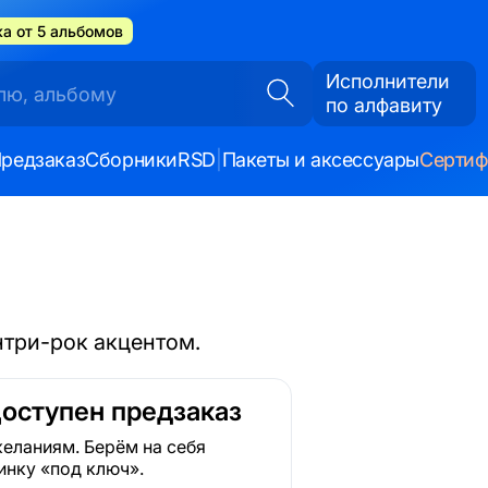
а от 5 альбомов
Исполнители
по алфавиту
редзаказ
Сборники
RSD
|
Пакеты и аксессуары
Серти
нтри-рок акцентом.
Доступен предзаказ
еланиям. Берём на себя
инку «под ключ».