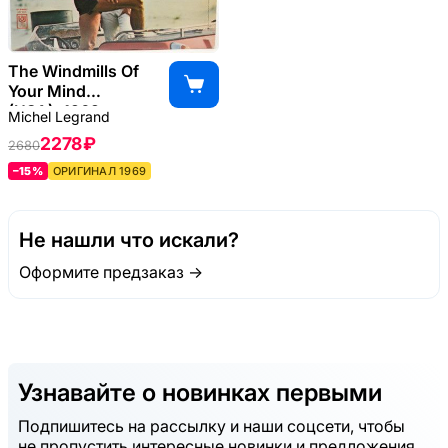
The Windmills Of
Your Mind
(USA), 1969
Michel Legrand
2278 ₽
2680
–15%
ОРИГИНАЛ 1969
Не нашли что искали?
Оформите предзаказ →
Узнавайте о новинках первыми
Подпишитесь на рассылку и наши соцсети, чтобы
не пропустить интересные новинки и предложения.