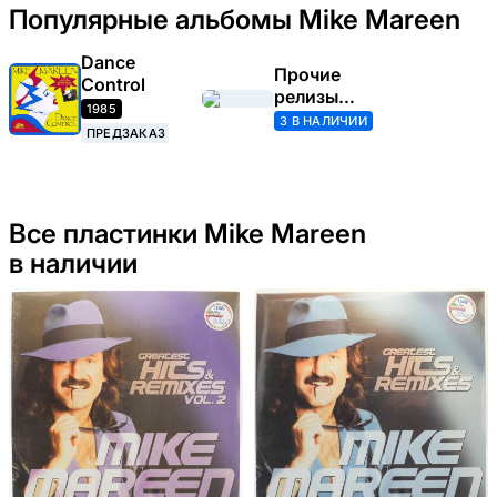
Популярные альбомы Mike Mareen
Dance
Прочие
Control
релизы
1985
(Mike
3 В НАЛИЧИИ
ПРЕДЗАКАЗ
Mareen)
Все пластинки Mike Mareen
в наличии