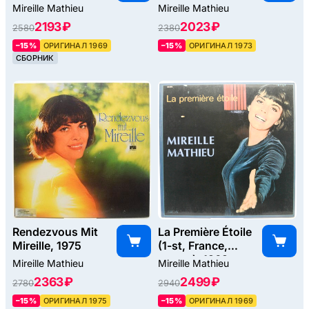
Mireille Mathieu
Mireille Mathieu
2193 ₽
2023 ₽
2580
2380
–15%
ОРИГИНАЛ 1969
–15%
ОРИГИНАЛ 1973
СБОРНИК
Rendezvous Mit
La Première Étoile
Mireille, 1975
(1-st, France,
poster), 1969
Mireille Mathieu
Mireille Mathieu
2363 ₽
2499 ₽
2780
2940
–15%
ОРИГИНАЛ 1975
–15%
ОРИГИНАЛ 1969