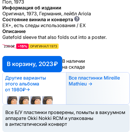
Поп, 1973
Информация об издании
Оригинал, 1973, Германия, лейбл Ariola
?
Состояние винила и конверта
EX+, есть следы использования / EX
Описание
Gatefold sleeve that also folds out into a poster.
2380₽
−15%
ОРИГИНАЛ 1973
В наличии
В корзину, 2023 ₽
на складе
Другие варианты
Все пластинки Mireille
этого альбома
Mathieu →
от 1980₽
→
Все Б/У пластинки проверены, помыты в вакуумном
аппарате Okki Nokki RCM и упакованы
в антистатический конверт