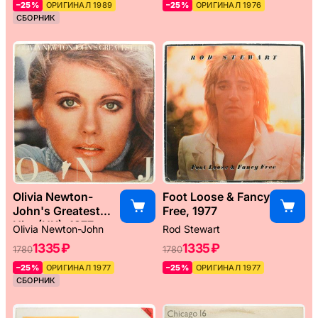
–25%
ОРИГИНАЛ 1989
–25%
ОРИГИНАЛ 1976
СБОРНИК
Olivia Newton-
Foot Loose & Fancy
John's Greatest
Free, 1977
Hits (UK), 1977
Olivia Newton-John
Rod Stewart
1335 ₽
1335 ₽
1780
1780
–25%
ОРИГИНАЛ 1977
–25%
ОРИГИНАЛ 1977
СБОРНИК