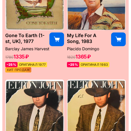
Gone To Earth (1-
My Life For A
st, UK), 1977
Song, 1983
Barclay James Harvest
Placido Domingo
1335 ₽
1365 ₽
1780
1820
–25%
ОРИГИНАЛ 1977
–25%
ОРИГИНАЛ 1983
ХИТ ПРОДАЖ