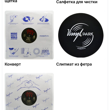
Щетка
Салфетка для чистки
Конверт
Слипмат из фетра