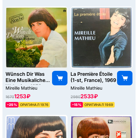
Wünsch Dir Was
La Première Étoile
Eine Musikaliche
(1-st, France), 1969
Weltreise, 1976
Mireille Mathieu
Mireille Mathieu
1253 ₽
2533 ₽
1670
2980
–25%
ОРИГИНАЛ 1976
–15%
ОРИГИНАЛ 1969