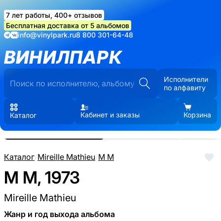
7 лет работы, 400+ отзывов
Бесплатная доставка от 5 альбомов
info@vinylpark.ru
8 800 301-64-48
ВИНИЛПАРК
Исполнители
по алфавиту
Кабинет и заказы
Корзина
Каталог
Реальные фото пластинки.
Нажмите, чтобы увеличить
Каталог
/
Mireille Mathieu
/
M M
M M, 1973
Mireille Mathieu
Жанр и год выхода альбома