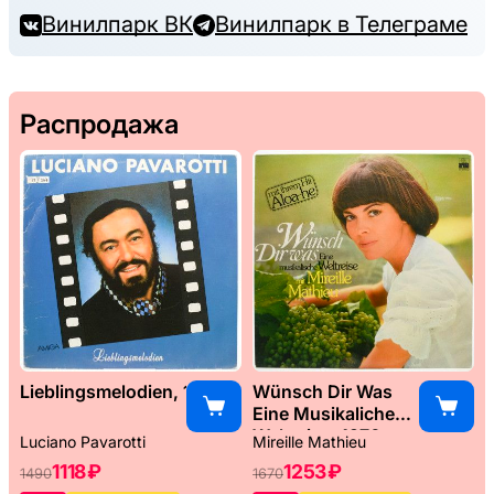
Винилпарк ВК
Винилпарк в Телеграме
Распродажа
Lieblingsmelodien, 1989
Wünsch Dir Was
Eine Musikaliche
Weltreise, 1976
Luciano Pavarotti
Mireille Mathieu
1118 ₽
1253 ₽
1490
1670