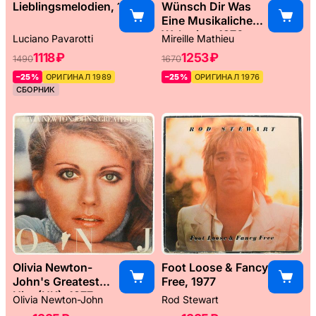
Lieblingsmelodien, 1989
Wünsch Dir Was
Eine Musikaliche
Weltreise, 1976
Luciano Pavarotti
Mireille Mathieu
1118 ₽
1253 ₽
1490
1670
–25%
ОРИГИНАЛ 1989
–25%
ОРИГИНАЛ 1976
СБОРНИК
Olivia Newton-
Foot Loose & Fancy
John's Greatest
Free, 1977
Hits (UK), 1977
Olivia Newton-John
Rod Stewart