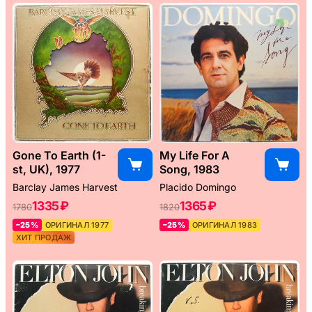
Gone To Earth (1-
My Life For A
st, UK), 1977
Song, 1983
Barclay James Harvest
Placido Domingo
1335 ₽
1365 ₽
1780
1820
–25%
ОРИГИНАЛ 1977
–25%
ОРИГИНАЛ 1983
ХИТ ПРОДАЖ