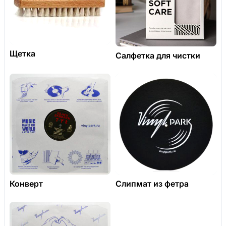
Щетка
Салфетка для чистки
Конверт
Слипмат из фетра