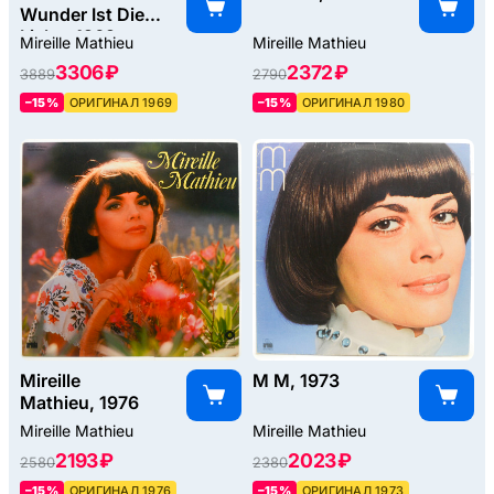
Wunder Ist Die
Liebe, 1969
Mireille Mathieu
Mireille Mathieu
3306 ₽
2372 ₽
3889
2790
–15%
ОРИГИНАЛ 1969
–15%
ОРИГИНАЛ 1980
Mireille
M M, 1973
Mathieu, 1976
Mireille Mathieu
Mireille Mathieu
2193 ₽
2023 ₽
2580
2380
–15%
ОРИГИНАЛ 1976
–15%
ОРИГИНАЛ 1973