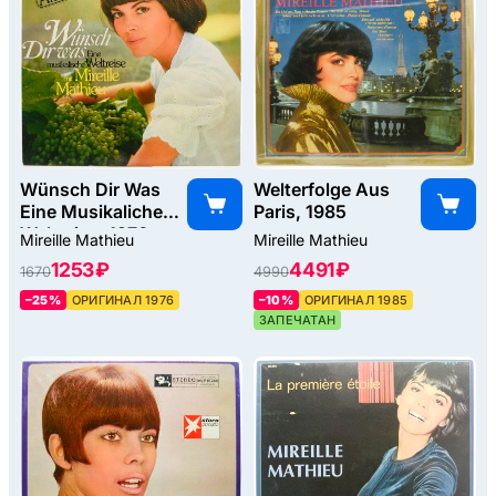
Wünsch Dir Was
Welterfolge Aus
Eine Musikaliche
Paris, 1985
Weltreise, 1976
Mireille Mathieu
Mireille Mathieu
1253 ₽
4491 ₽
1670
4990
–25%
ОРИГИНАЛ 1976
–10%
ОРИГИНАЛ 1985
ЗАПЕЧАТАН