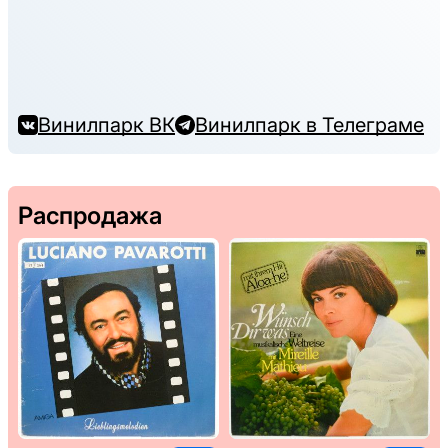
Винилпарк ВК
Винилпарк в Телеграме
Распродажа