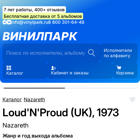
7 лет работы, 400+ отзывов
Бесплатная доставка от 5 альбомов
info@vinylpark.ru
8 800 301-64-48
ВИНИЛПАРК
Исполнители
по алфавиту
Кабинет и заказы
Корзина
Каталог
Реальные фото пластинки.
Нажмите, чтобы увеличить
Каталог
/
Nazareth
Loud'N'Proud (UK), 1973
Nazareth
Жанр и год выхода альбома