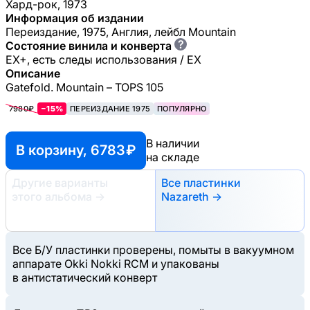
Хард-рок, 1973
Информация об издании
Переиздание, 1975, Англия, лейбл Mountain
?
Состояние винила и конверта
EX+, есть следы использования / EX
Описание
Gatefold. Mountain – TOPS 105
7980₽
−15%
ПЕРЕИЗДАНИЕ 1975
ПОПУЛЯРНО
В наличии
В корзину, 6783 ₽
на складе
Другие варианты
Все пластинки
этого альбома
→
Nazareth →
Все Б/У пластинки проверены, помыты в вакуумном
аппарате Okki Nokki RCM и упакованы
в антистатический конверт