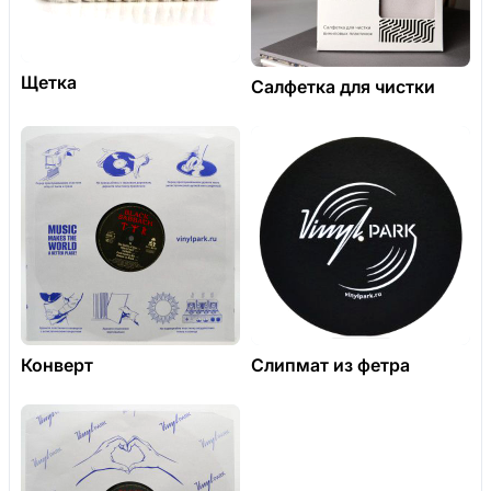
Щетка
Салфетка для чистки
Конверт
Слипмат из фетра