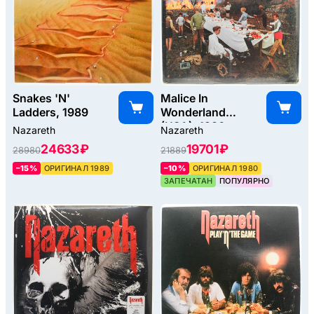
Snakes 'N'
Malice In
Ladders, 1989
Wonderland
(USA), 1980
Nazareth
Nazareth
24633 ₽
19701 ₽
28980
21889
–15%
ОРИГИНАЛ 1989
–10%
ОРИГИНАЛ 1980
ЗАПЕЧАТАН
ПОПУЛЯРНО