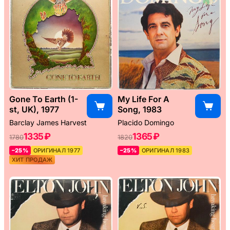
Gone To Earth (1-
My Life For A
st, UK), 1977
Song, 1983
Barclay James Harvest
Placido Domingo
1335 ₽
1365 ₽
1780
1820
–25%
ОРИГИНАЛ 1977
–25%
ОРИГИНАЛ 1983
ХИТ ПРОДАЖ