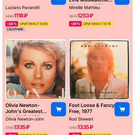
Weltreise, 1976
Luciano Pavarotti
Mireille Mathieu
1118 ₽
1253 ₽
1490
1670
–25%
ОРИГИНАЛ 1989
–25%
ОРИГИНАЛ 1976
СБОРНИК
Olivia Newton-
Foot Loose & Fancy
John's Greatest
Free, 1977
Hits (UK), 1977
Olivia Newton-John
Rod Stewart
1335 ₽
1335 ₽
1780
1780