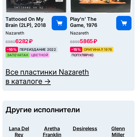
Tattooed On My
Play'n' The
Brain (2LP), 2018
Game, 1976
Nazareth
Nazareth
6282 ₽
5865 ₽
6980
6899
–10%
ПЕРЕИЗДАНИЕ 2022
–15%
ОРИГИНАЛ 1976
ЗАПЕЧАТАН
ЦВЕТНОЙ
ПОПУЛЯРНО
Все пластинки
Nazareth
в каталоге →
Другие исполнители
Lana Del
Aretha
Desireless
Glenn
Rey
Franklin
Miller