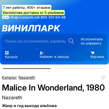
7 лет работы, 400+ отзывов
Бесплатная доставка от 5 альбомов
info@vinylpark.ru
8 800 301-64-48
ВИНИЛПАРК
Исполнители
по алфавиту
Кабинет и заказы
Корзина
Каталог
Реальные фото пластинки.
Нажмите, чтобы увеличить
Каталог
/
Nazareth
Malice In Wonderland, 1980
Nazareth
Жанр и год выхода альбома