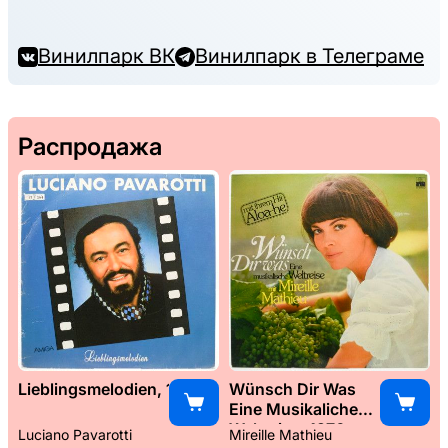
Винилпарк ВК
Винилпарк в Телеграме
Распродажа
Lieblingsmelodien, 1989
Wünsch Dir Was
Eine Musikaliche
Weltreise, 1976
Luciano Pavarotti
Mireille Mathieu