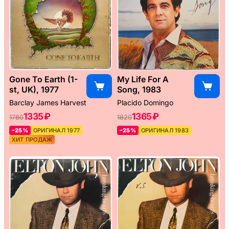
Gone To Earth (1-
My Life For A
st, UK), 1977
Song, 1983
Barclay James Harvest
Placido Domingo
1335 ₽
1365 ₽
1780
1820
–25%
ОРИГИНАЛ 1977
–25%
ОРИГИНАЛ 1983
ХИТ ПРОДАЖ