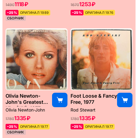
1118 ₽
1253 ₽
1490
1670
–25%
ОРИГИНАЛ 1989
–25%
ОРИГИНАЛ 1976
СБОРНИК
Olivia Newton-
Foot Loose & Fancy
John's Greatest
Free, 1977
Hits (UK), 1977
Olivia Newton-John
Rod Stewart
1335 ₽
1335 ₽
1780
1780
–25%
ОРИГИНАЛ 1977
–25%
ОРИГИНАЛ 1977
СБОРНИК