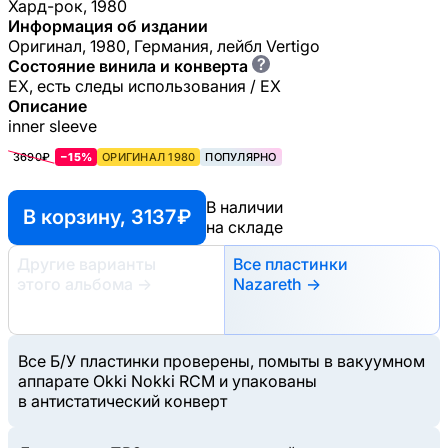
Хард-рок, 1980
Информация об издании
Оригинал, 1980, Германия, лейбл Vertigo
?
Состояние винила и конверта
EX, есть следы использования / EX
Описание
inner sleeve
3690₽
−15%
ОРИГИНАЛ 1980
ПОПУЛЯРНО
В наличии
В корзину, 3137 ₽
на складе
Другие варианты
Все пластинки
этого альбома
→
Nazareth →
Все Б/У пластинки проверены, помыты в вакуумном
аппарате Okki Nokki RCM и упакованы
в антистатический конверт