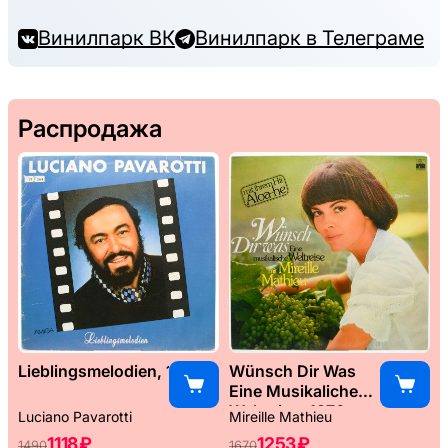
Винилпарк ВК
Винилпарк в Телеграме
Распродажа
Lieblingsmelodien, 1989
Wünsch Dir Was
Eine Musikaliche
Weltreise, 1976
Luciano Pavarotti
Mireille Mathieu
1118 ₽
1253 ₽
1490
1670