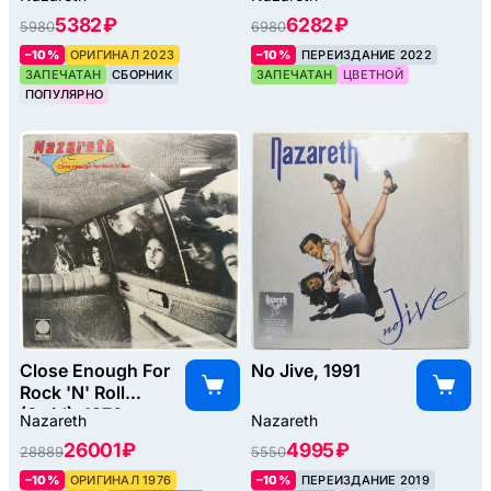
5382 ₽
6282 ₽
5980
6980
–10%
ОРИГИНАЛ 2023
–10%
ПЕРЕИЗДАНИЕ 2022
ЗАПЕЧАТАН
СБОРНИК
ЗАПЕЧАТАН
ЦВЕТНОЙ
ПОПУЛЯРНО
Close Enough For
No Jive, 1991
Rock 'N' Roll
(Swirl), 1976
Nazareth
Nazareth
26001 ₽
4995 ₽
28889
5550
–10%
ОРИГИНАЛ 1976
–10%
ПЕРЕИЗДАНИЕ 2019