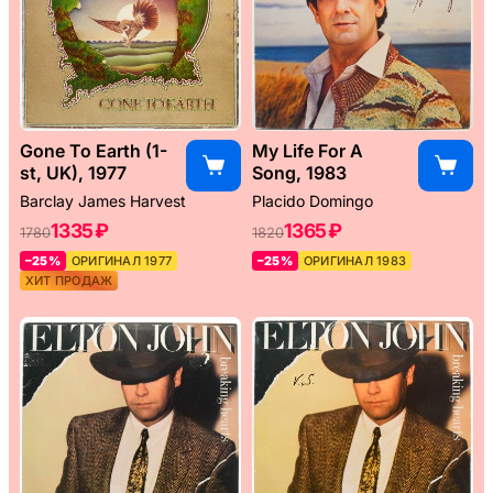
Gone To Earth (1-
My Life For A
st, UK), 1977
Song, 1983
Barclay James Harvest
Placido Domingo
1335 ₽
1365 ₽
1780
1820
–25%
ОРИГИНАЛ 1977
–25%
ОРИГИНАЛ 1983
ХИТ ПРОДАЖ