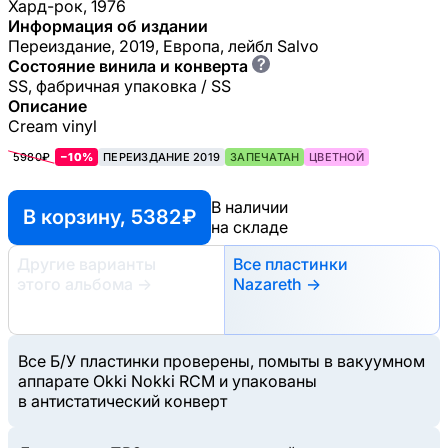
Хард-рок, 1976
Информация об издании
Переиздание, 2019, Европа, лейбл Salvo
?
Состояние винила и конверта
SS, фабричная упаковка / SS
Описание
Cream vinyl
5980₽
−10%
ПЕРЕИЗДАНИЕ 2019
ЗАПЕЧАТАН
ЦВЕТНОЙ
В наличии
В корзину, 5382 ₽
на складе
Другие варианты
Все пластинки
этого альбома
→
Nazareth →
Все Б/У пластинки проверены, помыты в вакуумном
аппарате Okki Nokki RCM и упакованы
в антистатический конверт