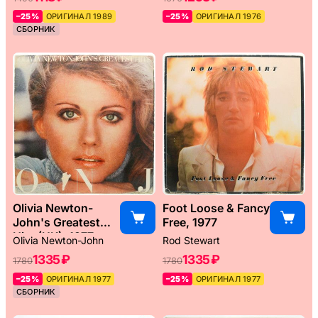
–25%
ОРИГИНАЛ 1989
–25%
ОРИГИНАЛ 1976
СБОРНИК
Olivia Newton-
Foot Loose & Fancy
John's Greatest
Free, 1977
Hits (UK), 1977
Olivia Newton-John
Rod Stewart
1335 ₽
1335 ₽
1780
1780
–25%
ОРИГИНАЛ 1977
–25%
ОРИГИНАЛ 1977
СБОРНИК