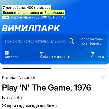
7 лет работы, 400+ отзывов
Бесплатная доставка от 5 альбомов
info@vinylpark.ru
8 800 301-64-48
ВИНИЛПАРК
Исполнители
по алфавиту
Кабинет и заказы
Корзина
Каталог
Реальные фото пластинки.
Нажмите, чтобы увеличить
Каталог
/
Nazareth
Play 'N' The Game, 1976
Nazareth
Жанр и год выхода альбома