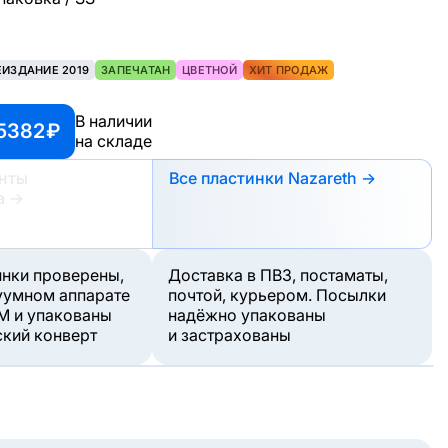
ЕИЗДАНИЕ 2019
ЗАПЕЧАТАН
ЦВЕТНОЙ
ХИТ ПРОДАЖ
В наличии
5382 ₽
на складе
анты
Все пластинки Nazareth →
а
→
инки проверены,
Доставка в ПВЗ, постаматы,
уумном аппарате
почтой, курьером. Посылки
M и упакованы
надёжно упакованы
ский конверт
и застрахованы