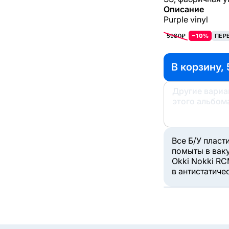
Описание
Purple vinyl
5980₽
−10%
ПЕР
В корзину, 
Другие вари
этого альбом
Все Б/У пласт
помыты в вак
Okki Nokki RC
в антистатиче