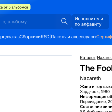
а от 5 альбомов
Исполнители
по алфавиту
редзаказ
Сборники
RSD
|
Пакеты и аксессуары
Серти
Каталог
/
Nazaret
The Fool
Nazareth
Жанр и год вых
Хард-рок, 1980
Информация об
Переиздание, 20
Состояние вини
SS, фабричная у