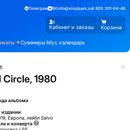
Телеграм
ВК
info@vinylpark.ru
8 800 301-64-48
Кабинет и заказы
Корзина
✦
фикаты
Сувениры
|
Муз. календарь
h
 Circle, 1980
ода альбома
 издании
19, Европа, лейбл Salvo
?
ла и конверта
паковка / SS