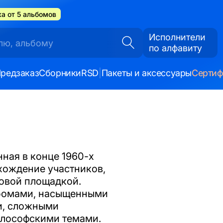
а от 5 альбомов
Исполнители
по алфавиту
редзаказ
Сборники
RSD
|
Пакеты и аксессуары
Серти
ная в конце 1960-х
хождение участников,
товой площадкой.
ьбомами, насыщенными
и, сложными
илософскими темами.