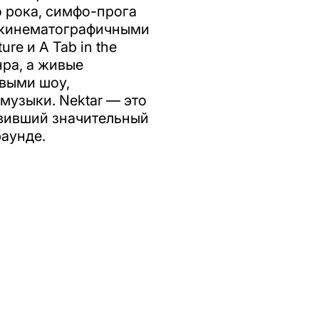
 рока, симфо-прога
 кинематографичными
e и A Tab in the
ра, а живые
выми шоу,
музыки. Nektar — это
авивший значительный
аунде.