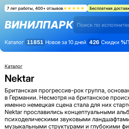
7 лет работы, 400+ отзывов
★★★★★
Бесплатная доставк
ВИНИЛПАРК
Каталог
11851
Новое за 10 дней
426
Скидки
%
П
Каталог
Nektar
Британская прогрессив-рок группа, основан
в Германии. Несмотря на британское проис
именно немецкая сцена стала для них стар
Nektar прославились концептуальными ал
психоделическими звуковыми ландшафтам
музыкальными структурами и глубокими ф