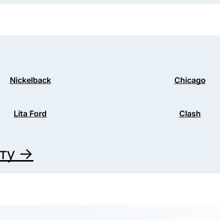
Nickelback
Chicago
Lita Ford
Clash
иту →