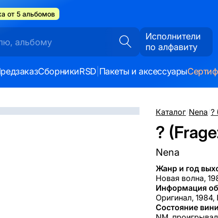
а от 5 альбомов
Исполнители
по алфавиту
редзаказ
Сборники
RSD
|
Пакеты и аксессуары
Серти
Каталог
/
Nena
/
?
? (Frage
Nena
Жанр и год вых
Новая волна, 19
Информация об
Оригинал, 1984,
Состояние вини
NM, проигрывал