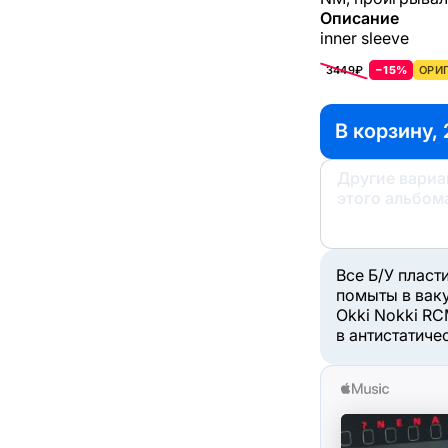
Описание
inner sleeve
3449₽
−15%
ОРИГ
В корзину, 
Другие вари
этого альбом
Все Б/У пласт
помыты в вак
Okki Nokki RC
в антистатиче