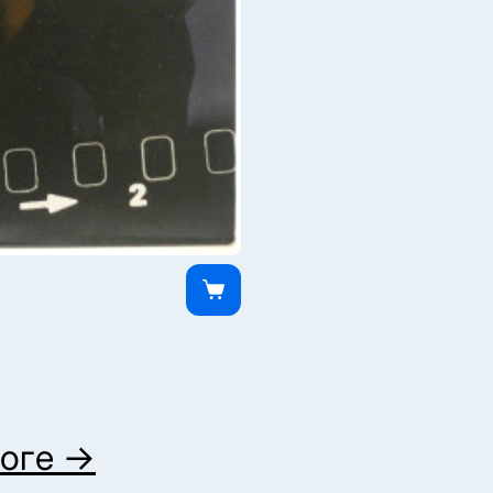
логе →