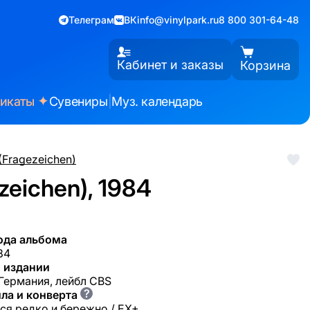
Телеграм
ВК
info@vinylpark.ru
8 800 301-64-48
Кабинет и заказы
Корзина
✦
фикаты
Сувениры
|
Муз. календарь
 (Fragezeichen)
zeichen), 1984
ода альбома
84
 издании
 Германия, лейбл CBS
?
ла и конверта
ся редко и бережно / EX+