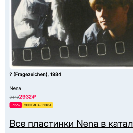
? (Fragezeichen), 1984
Nena
2932 ₽
3449
–15%
ОРИГИНАЛ 1984
Все пластинки
Nena
в ката