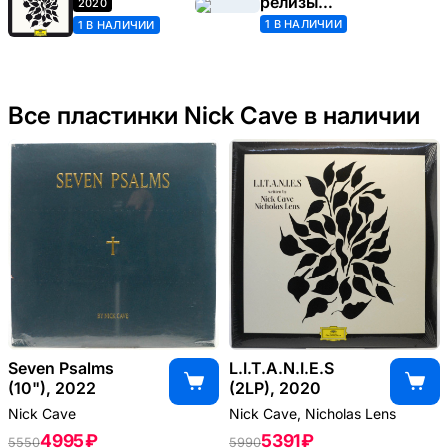
релизы
2020
(Nick Cave)
1 В НАЛИЧИИ
1 В НАЛИЧИИ
Все пластинки Nick Cave в наличии
Seven Psalms
L.I.T.A.N.I.E.S
(10"), 2022
(2LP), 2020
Nick Cave
Nick Cave, Nicholas Lens
4995 ₽
5391 ₽
5550
5990