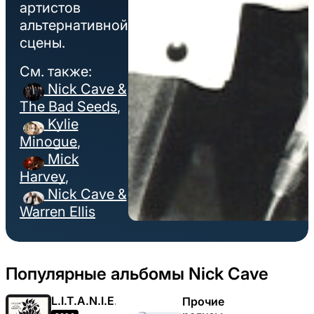
артистов
альтернативной
сцены.
См. также:
Nick Cave &
The Bad Seeds
,
Kylie
Minogue
,
Mick
Harvey
,
Nick Cave &
Warren Ellis
Популярные альбомы Nick Cave
L.I.T.A.N.I.E.S
Прочие