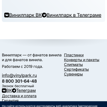
Винилпарк ВК
Винилпарк в Телеграме
Винилпарк — от фанатов винила
Пластинки
и для фанатов винила.
Конверты и пакеты
Слипматы
Работаем с 2019 года.
Сертификаты
Сувениры
info@vinylpark.ru
8 800 301-64-48
Звонок бесплатный
ВК
Телеграм
Доставка и оплата
Гарантия
Контакты
На сайте используются инструменты веб-аналитики (метрические