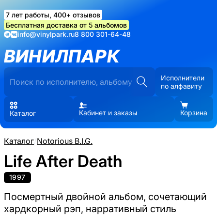
7 лет работы, 400+ отзывов
Бесплатная доставка от 5 альбомов
info@vinylpark.ru
8 800 301-64-48
ВИНИЛПАРК
Исполнители
по алфавиту
Кабинет и заказы
Корзина
Каталог
Каталог
/
Notorious B.I.G.
Life After Death
1997
Посмертный двойной альбом, сочетающий
хардкорный рэп, нарративный стиль