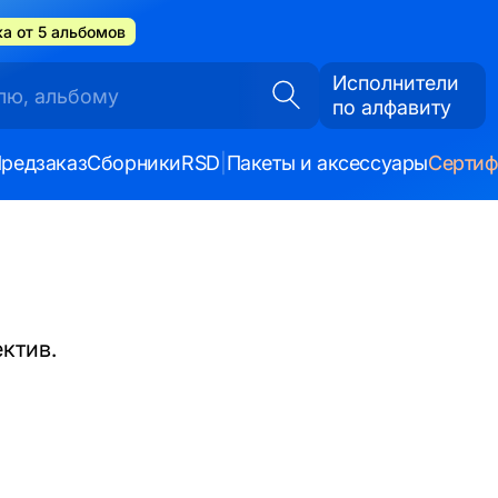
а от 5 альбомов
Исполнители
по алфавиту
редзаказ
Сборники
RSD
|
Пакеты и аксессуары
Серти
ктив.