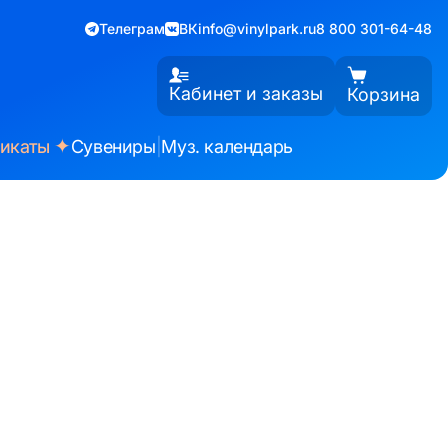
Телеграм
ВК
info@vinylpark.ru
8 800 301-64-48
Кабинет и заказы
Корзина
✦
фикаты
Сувениры
|
Муз. календарь