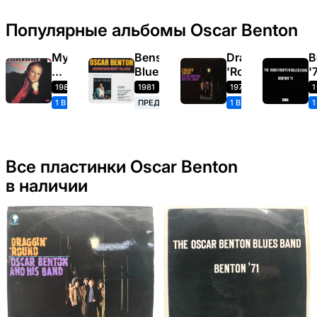
Популярные альбомы Oscar Benton
My
Bensonhurst
Draggin'
B
Kind
Blues
'Round
'
Of
1983
1981
1972
1
Blues
1 В НАЛИЧИИ
ПРЕДЗАКАЗ
1 В НАЛИЧИИ
(Oscar
Benton)
Все пластинки Oscar Benton
в наличии