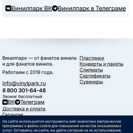
Винилпарк ВК
Винилпарк в Телеграме
Винилпарк — от фанатов винила
Пластинки
и для фанатов винила.
Конверты и пакеты
Слипматы
Работаем с 2019 года.
Сертификаты
Сувениры
info@vinylpark.ru
8 800 301-64-48
Звонок бесплатный
ВК
Телеграм
Доставка и оплата
Гарантия
Контакты
На сайте используются инструменты веб-аналитики (метрические
Статьи
программы) и файлы cookie для повышения качества оказываемых
услуг. Оставаясь на сайте, вы даёте согласие на их использование.
Музыкальный календарь