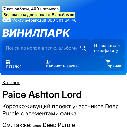
7 лет работы, 400+ отзывов
Бесплатная доставка от 5 альбомов
info@vinylpark.ru
8 800 301-64-48
ВИНИЛПАРК
Исполнители
по алфавиту
Кабинет и заказы
Корзина
Каталог
Каталог
Paice Ashton Lord
Короткоживущий проект участников Deep
Purple с элементами фанка.
См. также:
Deep Purple