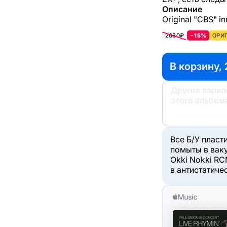
Описание
Original "CBS" in
2680₽
−15%
ОРИГ
В корзину, 
Другие вари
этого альбом
Все Б/У пласт
помыты в вак
Okki Nokki RC
в антистатиче