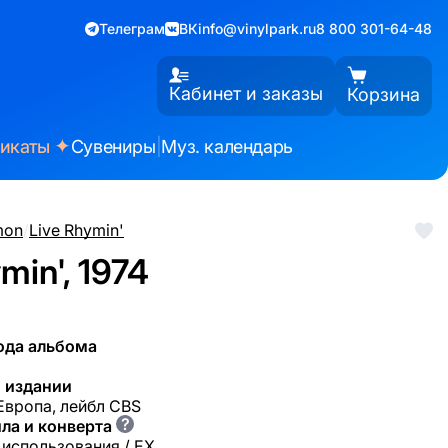
Телеграм
ВК
info@vinylpark.ru
8 800 301-64-48
Кабинет и заказы
Корзина
✦
фикаты
Сувениры
|
Муз. календарь
mon
/
Live Rhymin'
min', 1974
ода альбома
 издании
 Европа, лейбл CBS
?
ла и конверта
 использования / EX