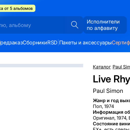
а от 5 альбомов
Исполнители
по алфавиту
редзаказ
Сборники
RSD
|
Пакеты и аксессуары
Серти
Каталог
/
Paul Si
Live Rhy
Paul Simon
Жанр и год вых
Поп, 1974
Информация об
Оригинал, 1974,
Состояние вини
EX+, есть следы