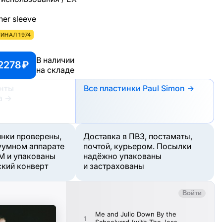
ner sleeve
ИНАЛ 1974
В наличии
2278 ₽
на складе
анты
Все пластинки Paul Simon →
а
→
инки проверены,
Доставка в ПВЗ, постаматы,
уумном аппарате
почтой, курьером. Посылки
M и упакованы
надёжно упакованы
ский конверт
и застрахованы