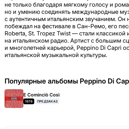
не только благодаря мягкому голосу и ром
но и умению соединять международные му
с аутентичным итальянским звучанием. Он
побеждал на фестивале в Сан-Ремо, его пе
Roberta, St. Tropez Twist — стали классико
на итальянском радио. Артист с большим 
и многолетней карьерой, Peppino Di Capri 
итальянской музыкальной культуры.
Популярные альбомы Peppino Di Cap
E Cominciò Così
1976
ПРЕДЗАКАЗ