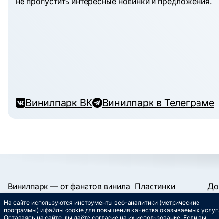
не пропустить интересные новинки и предложения.
Винилпарк ВК
Винилпарк в Телеграме
Винилпарк — от фанатов винила
Пластинки
До
и для фанатов винила.
Конверты и пакеты
Га
На сайте используются инструменты веб-аналитики (метрические
Слипматы
Ко
Работаем с 2019 года.
программы) и файлы cookie для повышения качества оказываемых услуг.
Сертификаты
Ст
Оставаясь на сайте, вы даёте согласие на их использование. Если вы