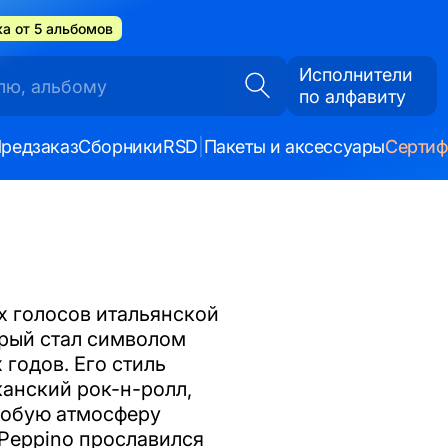
а от 5 альбомов
Исполнители
по алфавиту
редзаказ
Сборники
RSD
|
Пакеты и аксессуары
Серти
х голосов итальянской
торый стал символом
годов. Его стиль
анский рок-н-ролл,
собую атмосферу
 Peppino прославился