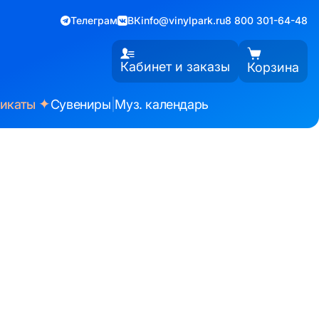
Телеграм
ВК
info@vinylpark.ru
8 800 301-64-48
Кабинет и заказы
Корзина
✦
фикаты
Сувениры
|
Муз. календарь