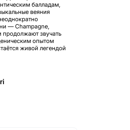
антическим балладам,
зыкальные веяния
 неоднократно
сни — Champagne,
й и продолжают звучать
сценическим опытом
остаётся живой легендой
ri