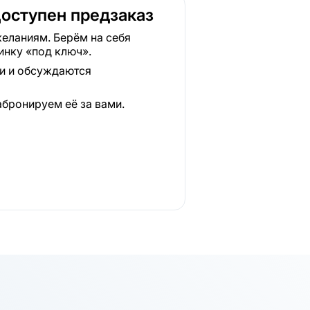
Доступен предзаказ
еланиям. Берём на себя
инку «под ключ».
ки и обсуждаются
абронируем её за вами.