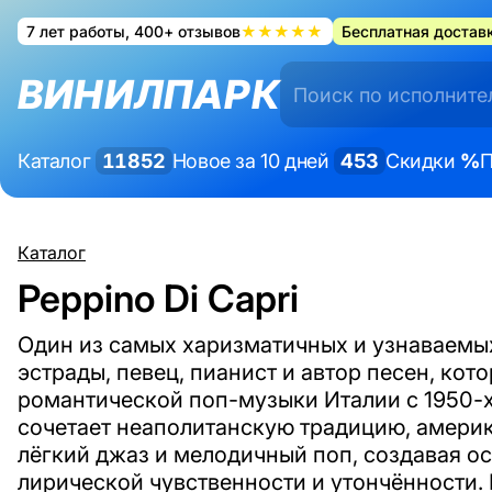
7 лет работы, 400+ отзывов
★★★★★
Бесплатная доставк
ВИНИЛПАРК
Каталог
11852
Новое за 10 дней
453
Скидки
%
П
Каталог
Peppino Di Capri
Один из самых харизматичных и узнаваемы
эстрады, певец, пианист и автор песен, ко
романтической поп-музыки Италии с 1950-х 
сочетает неаполитанскую традицию, америк
лёгкий джаз и мелодичный поп, создавая о
лирической чувственности и утончённости.