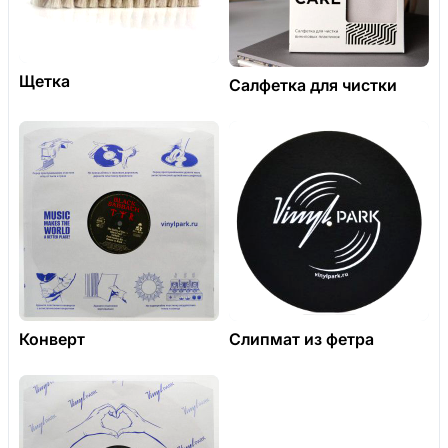
Щетка
Салфетка для чистки
Конверт
Слипмат из фетра