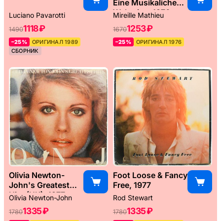
Eine Musikaliche
Weltreise, 1976
Luciano Pavarotti
Mireille Mathieu
1118 ₽
1253 ₽
1490
1670
–25%
ОРИГИНАЛ 1989
–25%
ОРИГИНАЛ 1976
СБОРНИК
Olivia Newton-
Foot Loose & Fancy
John's Greatest
Free, 1977
Hits (UK), 1977
Olivia Newton-John
Rod Stewart
1335 ₽
1335 ₽
1780
1780