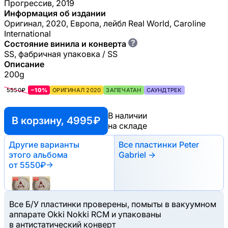
Прогрессив, 2019
Информация об издании
Оригинал, 2020, Европа, лейбл Real World, Caroline
International
?
Состояние винила и конверта
SS, фабричная упаковка / SS
Описание
200g
5550₽
−10%
ОРИГИНАЛ 2020
ЗАПЕЧАТАН
САУНДТРЕК
В наличии
В корзину, 4995 ₽
на складе
Другие варианты
Все пластинки Peter
этого альбома
Gabriel →
от 5550₽
→
Все Б/У пластинки проверены, помыты в вакуумном
аппарате Okki Nokki RCM и упакованы
в антистатический конверт