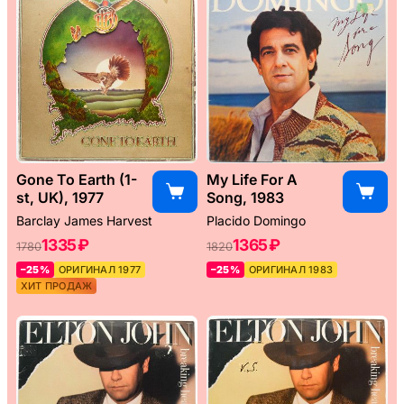
Gone To Earth (1-
My Life For A
st, UK), 1977
Song, 1983
Barclay James Harvest
Placido Domingo
1335 ₽
1365 ₽
1780
1820
–25%
ОРИГИНАЛ 1977
–25%
ОРИГИНАЛ 1983
ХИТ ПРОДАЖ