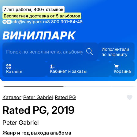
7 лет работы, 400+ отзывов
Бесплатная доставка от 5 альбомов
info@vinylpark.ru
8 800 301-64-48
ВИНИЛПАРК
Исполнители
по алфавиту
Кабинет и заказы
Корзина
Каталог
Реальные фото пластинки.
Нажмите, чтобы увеличить
Каталог
/
Peter Gabriel
/
Rated PG
Rated PG, 2019
Peter Gabriel
Жанр и год выхода альбома