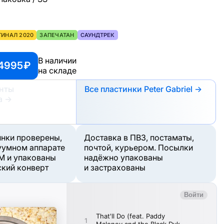
ГИНАЛ 2020
ЗАПЕЧАТАН
САУНДТРЕК
В наличии
4995 ₽
на складе
анты
Все пластинки Peter Gabriel →
а
→
инки проверены,
Доставка в ПВЗ, постаматы,
уумном аппарате
почтой, курьером. Посылки
M и упакованы
надёжно упакованы
ский конверт
и застрахованы