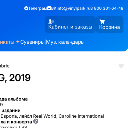
Телеграм
ВК
info@vinylpark.ru
8 800 301-64-48
Кабинет и заказы
Корзина
✦
фикаты
Сувениры
|
Муз. календарь
briel
G, 2019
ода альбома
19
 издании
Европа, лейбл Real World, Caroline International
?
ла и конверта
паковка / SS