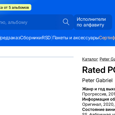
а от 5 альбомов
Исполнители
по алфавиту
редзаказ
Сборники
RSD
|
Пакеты и аксессуары
Серти
Каталог
/
Peter Ga
Rated P
Peter Gabriel
Жанр и год вых
Прогрессив, 20
Информация об
Оригинал, 2020, 
Состояние вини
SS, фабричная у