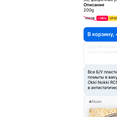
Описание
200g
5550₽
−10%
ОРИ
В корзину, 
Другие вари
этого альбом
Все Б/У пласт
помыты в вак
Okki Nokki RC
в антистатиче